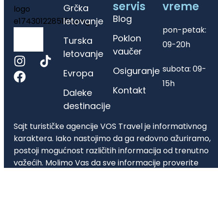
servis
vreme
Grčka
Blog
letovanje
pon-petak:
Poklon
Turska
09-20h
vaučer
letovanje
subota: 09-
Osiguranje
Evropa
15h
Kontakt
Daleke
destinacije
Sajt turističke agencije VOS Travel je informativnog
karaktera. Iako nastojimo da ga redovno ažuriramo,
postoji mogućnost različitih informacija od trenutno
važećih. Molimo Vas da sve informacije proverite
direktno u agenciji putem telefona, email-a ili lično.
Hvala na razumevanju
Turistička agencija VOS Travel d.o.o. | Matični broj