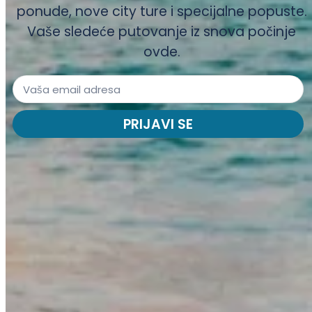
ponude, nove city ture i specijalne popuste.
Vaše sledeće putovanje iz snova počinje
ovde.
PRIJAVI SE