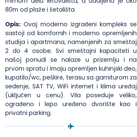
mirnom delu letovališta, a udaljena je oko
80m od plaže i šetališta.
Opis:
Ovaj moderno izgrađeni kompleks se
sastoji od komfornih i moderno opremljenih
studija i apartmana, namenjenih za smeštaj
2 do 4 osobe. Svi smeštajni kapaciteti u
našoj ponudi se nalaze u prizemlju i na
prvom spratu i imaju opremljen kuhinjski deo,
kupatilo/wc, peškire, terasu sa garniturom za
sedenje, SAT TV, WiFi internet i klima uređaj
(uključen u cenu). Vila poseduje veliko,
ograđeno i lepo uređeno dvorište kao i
privatni parking.