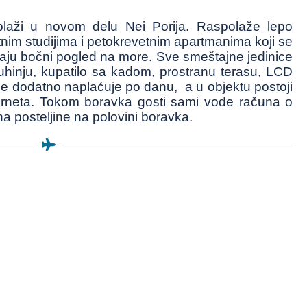
plaži u novom delu Nei Porija. Raspolaže lepo
im studijima i petokrevetnim apartmanima koji se
maju bočni pogled na more. Sve smeštajne jedinice
hinju, kupatilo sa kadom, prostranu terasu, LCD
nje dodatno naplaćuje po danu, a u objektu postoji
terneta. Tokom boravka gosti sami vode računa o
a posteljine na polovini boravka.