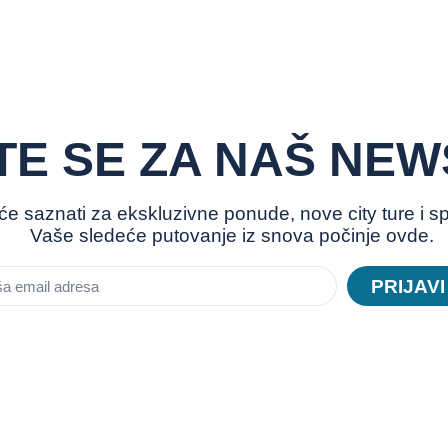
ITE SE ZA NAŠ NE
i će saznati za ekskluzivne ponude, nove city ture i s
Vaše sledeće putovanje iz snova počinje ovde.
PRIJAVI