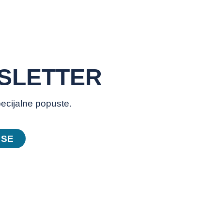
WSLETTER
pecijalne popuste.
 SE