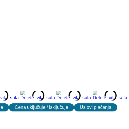
ne
Cena uključuje / isključuje
Uslovi plaćanja