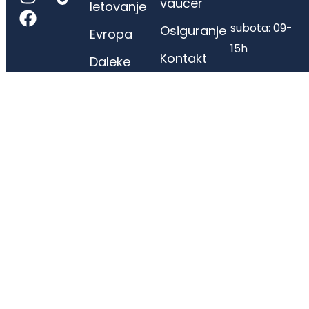
vaučer
letovanje
subota: 09-
Osiguranje
Evropa
15h
Kontakt
Daleke
destinacije
Sajt turističke agencije VOS Travel je informativnog
karaktera. Iako nastojimo da ga redovno ažuriramo,
postoji mogućnost različitih informacija od trenutno
važećih. Molimo Vas da sve informacije proverite
direktno u agenciji putem telefona, email-a ili lično.
Hvala na razumevanju
Turistička agencija VOS Travel d.o.o. | Matični broj
21430986 | Vladetina 2a, Beograd, | 011 45-22-368,
office@vostravel.rs | Licenca A OTP 62/2025 |
Tekući račun 205-0000000353812-26 205-
0000000353812-26 NLB Komercijalna Banka | Lice