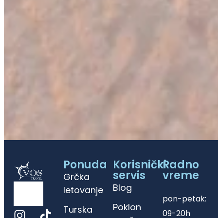
Ponuda
Korisnički
Radno
servis
vreme
Grčka
Blog
letovanje
pon-petak:
Poklon
Turska
09-20h