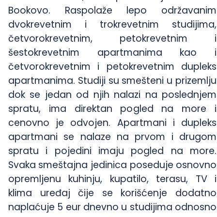
Bookovo. Raspolaže lepo održavanim
dvokrevetnim i trokrevetnim studijima,
četvorokrevetnim, petokrevetnim i
šestokrevetnim apartmanima kao i
četvorokrevetnim i petokrevetnim dupleks
apartmanima. Studiji su smešteni u prizemlju
dok se jedan od njih nalazi na poslednjem
spratu, ima direktan pogled na more i
cenovno je odvojen. Apartmani i dupleks
apartmani se nalaze na prvom i drugom
spratu i pojedini imaju pogled na more.
Svaka smeštajna jedinica poseduje osnovno
opremljenu kuhinju, kupatilo, terasu, TV i
klima uređaj čije se korišćenje dodatno
naplaćuje 5 eur dnevno u studijima odnosno