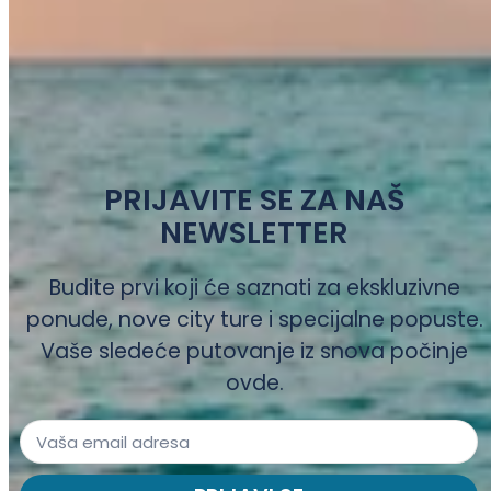
PRIJAVITE SE ZA NAŠ
NEWSLETTER
Budite prvi koji će saznati za ekskluzivne
ponude, nove city ture i specijalne popuste.
Vaše sledeće putovanje iz snova počinje
ovde.