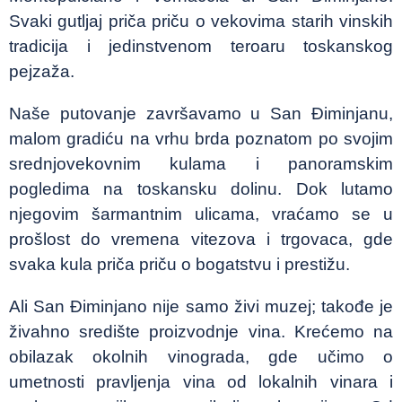
Svaki gutljaj priča priču o vekovima starih vinskih
tradicija i jedinstvenom teroaru toskanskog
pejzaža.
Naše putovanje završavamo u San Điminjanu,
malom gradiću na vrhu brda poznatom po svojim
srednjovekovnim kulama i panoramskim
pogledima na toskansku dolinu. Dok lutamo
njegovim šarmantnim ulicama, vraćamo se u
prošlost do vremena vitezova i trgovaca, gde
svaka kula priča priču o bogatstvu i prestižu.
Ali San Điminjano nije samo živi muzej; takođe je
živahno središte proizvodnje vina. Krećemo na
obilazak okolnih vinograda, gde učimo o
umetnosti pravljenja vina od lokalnih vinara i