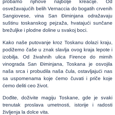
probamo njihove najbolje kreacije. Od
osvežavajućih belih Vernaccia do bogatih crvenih
Sangiovese, vina San Điminjana odražavaju
suštinu toskanskog pejzaža, hvatajući sunčane
brežuljke i plodne doline u svakoj boci.
Kako naše putovanje kroz Toskanu dolazi kraju,
podižemo čaše u znak slavlja ovog kraja lepote i
izobilja. Od živahnih ulica Firence do mirnih
vinograda San Điminjana, Toskana je osvojila
naša srca i probudila naša čula, ostavljajući nas
sa uspomenama koje ćemo čuvati i priče koje
ćemo deliti ceo život.
Dođite, doživite magiju Toskane, gde je svaki
trenutak proslava umetnosti, istorije i radosti
življenja la dolce vita.