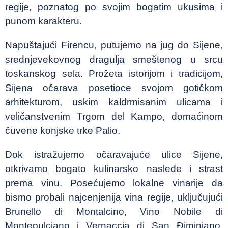
regije, poznatog po svojim bogatim ukusima i
punom karakteru.
Napuštajući Firencu, putujemo na jug do Sijene,
srednjevekovnog dragulja smeštenog u srcu
toskanskog sela. Prožeta istorijom i tradicijom,
Sijena očarava posetioce svojom gotičkom
arhitekturom, uskim kaldrmisanim ulicama i
veličanstvenim Trgom del Kampo, domaćinom
čuvene konjske trke Palio.
Dok istražujemo očaravajuće ulice Sijene,
otkrivamo bogato kulinarsko nasleđe i strast
prema vinu. Posećujemo lokalne vinarije da
bismo probali najcenjenija vina regije, uključujući
Brunello di Montalcino, Vino Nobile di
Montepulciano i Vernaccia di San Điminjano.