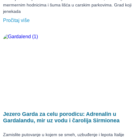
mermernim hodnicima i šuma lišća u carskim parkovima. Grad koji
jenekada
Pročitaj više
Jezero Garda za celu porodicu: Adrenalin u
Gardalandu, mir uz vodu i čarolija Sirmionea
Zamislite putovanje u kojem se smeh, uzbuđenje i lepota Italije