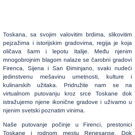
Toskana, sa svojim valovitim brdima, slikovitim
pejzažima i istorijskim gradovima, regija je koja
oličava šarm i lepotu Italije. Među njenim
mnogobrojnim blagom nalaze se čarobni gradovi
Firenca, Sijena i San Điminjano, svaki nudeći
jedinstvenu mešavinu umetnosti, kulture i
kulinarskih užitaka. Pridružite nam se na
virtualnom putovanju kroz srce Toskane dok
istražujemo njene ikonične gradove i uživamo u
njenim svetski poznatim vinima.
Naše putovanje počinje u Firenci, prestonici
Toskane i rodnom mestu Renesanse. Dok