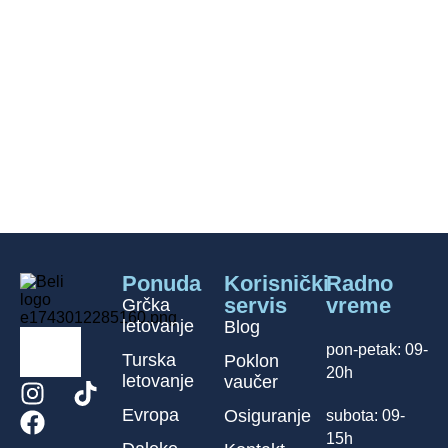
Ponuda
Korisnički
Radno
servis
vreme
Grčka
letovanje
Blog
pon-petak: 09-
Turska
Poklon
20h
letovanje
vaučer
Evropa
Osiguranje
subota: 09-
15h