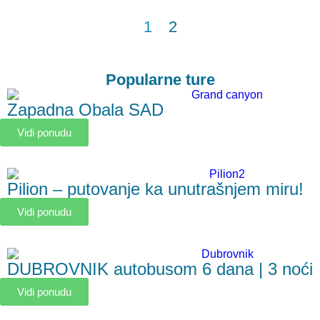
1
2
Popularne ture
Zapadna Obala SAD
Vidi ponudu
Pilion – putovanje ka unutrašnjem miru!
Vidi ponudu
DUBROVNIK autobusom 6 dana | 3 noći
Vidi ponudu