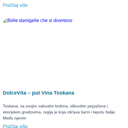
Pročitaj više
DolceVita – put Vina Toskana
Toskana, sa svojim valovitim brdima, slikovitim pejzažima i
istorijskim gradovima, regija je koja oličava šarm i lepotu Italije.
Među njenim
Pročitaj više