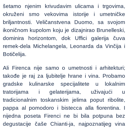
šetamo njenim krivudavim ulicama i trgovima,
okruženi smo vekovima istorije i umetničke
briljantnosti. Veličanstvena Duomo, sa svojom
ikoničnom kupolom koju je dizajnirao Brunelleski,
dominira horizontom, dok Uffici galerija čuva
remek-dela Michelangela, Leonarda da Vinčija i
Botičelija.
Ali Firenca nije samo o umetnosti i arhitekturi;
takođe je raj za ljubitelje hrane i vina. Probamo
gradske kulinarske specijalitete u lokalnim
tratorijama i gelaterijama, uživajući u
tradicionalnim toskanskim jelima poput ribolite,
pappa al pomodoro i bistecca alla fiorentina. I
nijedna poseta Firenci ne bi bila potpuna bez
degustacije čaše Chianti-ja, najpoznatijeg vina