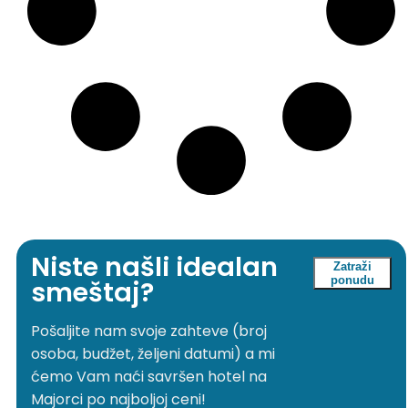
Niste našli idealan
Zatraži
ponudu
smeštaj?
Pošaljite nam svoje zahteve (broj
osoba, budžet, željeni datumi) a mi
ćemo Vam naći savršen hotel na
Majorci po najboljoj ceni!