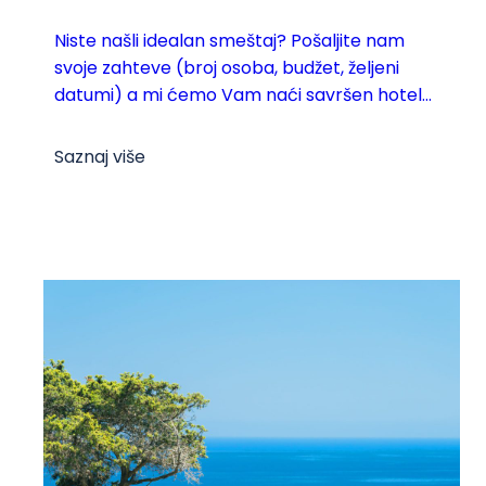
Niste našli idealan smeštaj? Pošaljite nam
svoje zahteve (broj osoba, budžet, željeni
datumi) a mi ćemo Vam naći savršen hotel...
Saznaj više