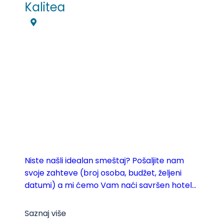
Kalitea
Niste našli idealan smeštaj? Pošaljite nam
svoje zahteve (broj osoba, budžet, željeni
datumi) a mi ćemo Vam naći savršen hotel...
Saznaj više