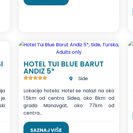
I
HOTEL TUI BLUE BARUT
ANDIZ 5*
Side
ija
Lokacija hotela: Hotel se nalazi na oko
je
1.5km od centra Sidea, oko 8km od
ki
grada Manavgat, oko 77km od
centra...
SAZNAJ VIŠE