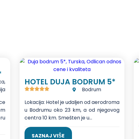
*
HOTEL DUJA BODRUM 5*
ka
,
ija
Bodrum
ce
Lokacija: Hotel je udaljen od aerodroma
om
u Bodrumu oko 23 km, a od njegovog
ru
centra 10 km. Smešten je u...
SAZNAJ VIŠE