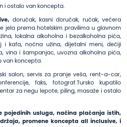
n i ostalo van koncepta.
ive,
doručak, kasni doručak, ručak, večera
še jela prema hotelskim pravilima u glavnom
žina, lokalna alkoholna i bezalkoholna pića,
j i kafa, noćna užina, dijetalni meni, dečiji
a, vina i šampanjac, uvozna alkoholna pića,
lo van koncepta.
rski salon, servis za pranje veša, rent-a-car,
ferencije, faks, fotograf.Tursko kupatilo
ntar za negu lepote, piling, masaže i ostalo
 pojedinih usluga, načina plaćanja istih,
držaja, promene koncepta all inclusive, i