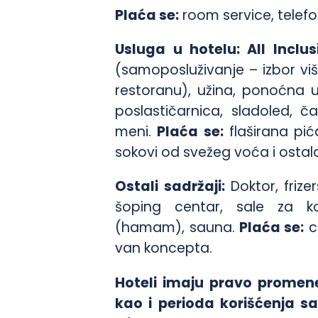
Plaća se:
room service, telefo
Usluga u hotelu:
All Inclus
(samoposluživanje – izbor vi
restoranu), užina, ponoćna u
poslastičarnica, sladoled, ča
meni.
Plaća se:
flaširana pić
sokovi od svežeg voća i osta
Ostali sadržaji:
Doktor, frize
šoping centar, sale za kon
(hamam), sauna.
Plaća se:
ce
van koncepta.
Hoteli imaju pravo
promene
kao i perioda korišćenja sa