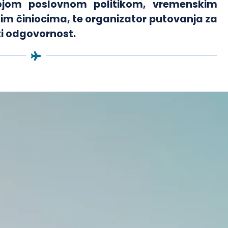
ojom poslovnom politikom, vremenskim
im činiocima, te organizator putovanja za
ti odgovornost.