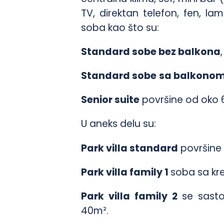
TV, direktan telefon, fen, lam
soba kao što su:
Standard sobe bez balkona
Standard sobe
sa balkono
Senior suite
površine od oko 
U aneks delu su:
Park villa standard
površine 
Park villa family 1
soba sa kr
Park villa family 2
se sasto
40m².