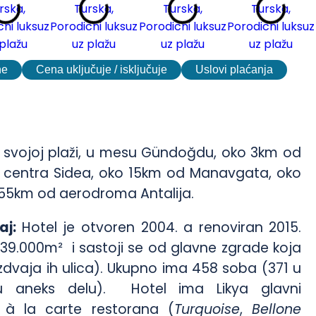
ne
Cena uključuje / isključuje
Uslovi plaćanja
a svojoj plaži, u mesu Gündoğdu, oko 3km od
d centra Sidea, oko 15km od Manavgata, oko
 55km od aerodroma Antalija.
žaj:
Hotel je otvoren 2004. a renoviran 2015.
39.000m² i sastoji se od glavne zgrade koja
zdvaja ih ulica). Ukupno ima 458 soba (371 u
 u aneks delu). Hotel ima Likya glavni
 à la carte restorana (
Turquoise
,
Bellone