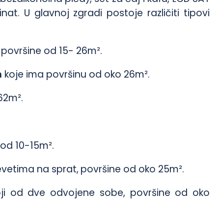
inat. U glavnoj zgradi postoje različiti tipovi
, površine od 15- 26m².
m
koje ima površinu od oko 26m².
62m².
od 10-15m².
evetima na sprat,
površine od oko 25m².
ji od dve odvojene sobe, površine od oko