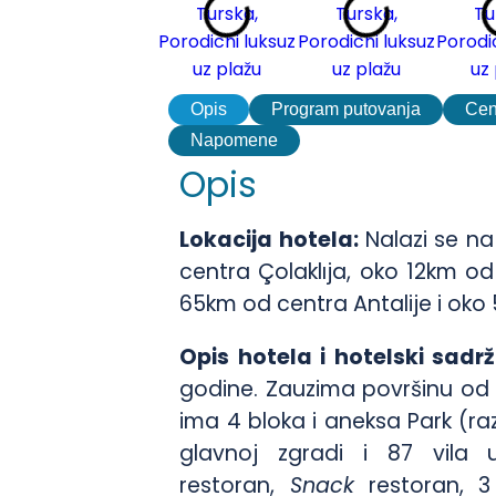
Opis
Program putovanja
Ce
Napomene
Opis
Lokacija hotela:
Nalazi se n
centra Çolaklıja, oko 12km o
65km od centra Antalije i oko
Opis hotela i hotelski sadr
godine. Zauzima površinu od 
ima 4 bloka i aneksa Park (ra
glavnoj zgradi i 87 vila
restoran,
Snack
restoran, 3