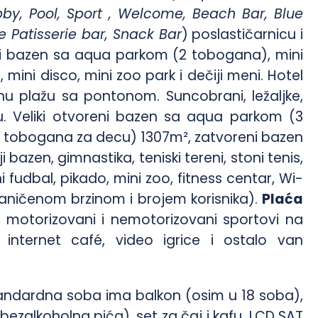
bby, Pool, Sport , Welcome, Beach Bar, Blue
e Patisserie bar, Snack Bar
) poslastičarnicu i
iji bazen sa aqua parkom (2 tobogana), mini
 mini disco, mini zoo park i dečiji meni. Hotel
 plažu sa pontonom. Suncobrani, ležaljke,
ju. Veliki otvoreni bazen sa aqua parkom (3
 2 tobogana za decu) 1307m², zatvoreni bazen
 bazen, gimnastika, teniski tereni, stoni tenis,
i fudbal, pikado, mini zoo, fitness centar, Wi-
aničenom brzinom i brojem korisnika).
Plaća
 motorizovani i nemotorizovani sportovi na
eri, internet café, video igrice i ostalo van
andardna soba ima balkon (osim u 18 soba),
(bezalkoholna pića), set za čaj i kafu, LCD SAT