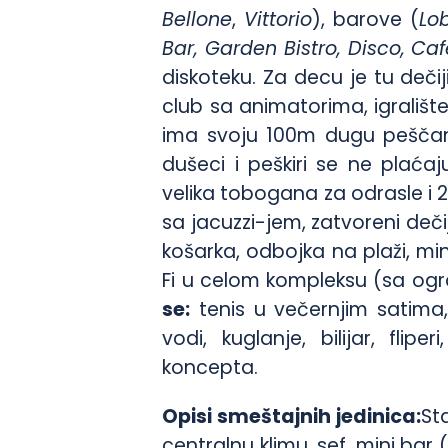
Bellone
,
Vittorio
), barove (
Lo
Bar, Garden Bistro, Disco, Caf
diskoteku. Za decu je tu deč
club sa animatorima, igralište,
ima svoju 100m dugu peščanu
dušeci i peškiri se ne plaća
velika tobogana za odrasle i
sa jacuzzi-jem, zatvoreni dečiji
košarka, odbojka na plaži, min
Fi u celom kompleksu (sa ogr
se:
tenis u večernjim satima,
vodi, kuglanje, bilijar, flip
koncepta.
Opisi smeštajnih jedinica:
St
centralnu klimu, sef, mini bar 