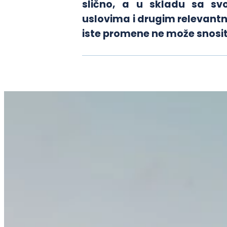
slično, a u skladu sa sv
uslovima i drugim relevantn
iste promene ne može snosi