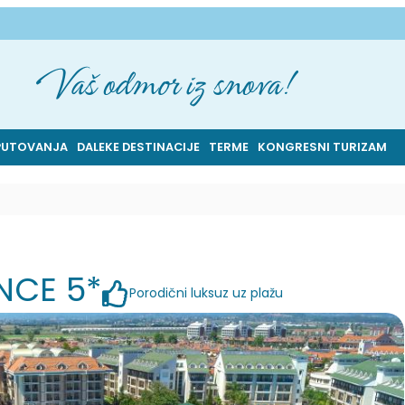
Vaš odmor iz snova!
PUTOVANJA
DALEKE DESTINACIJE
TERME
KONGRESNI TURIZAM
NCE 5*
Porodični luksuz uz plažu