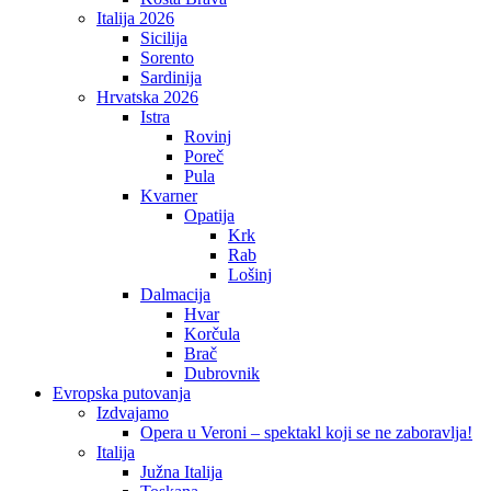
Italija 2026
Sicilija
Sorento
Sardinija
Hrvatska 2026
Istra
Rovinj
Poreč
Pula
Kvarner
Opatija
Krk
Rab
Lošinj
Dalmacija
Hvar
Korčula
Brač
Dubrovnik
Evropska putovanja
Izdvajamo
Opera u Veroni – spektakl koji se ne zaboravlja!
Italija
Južna Italija