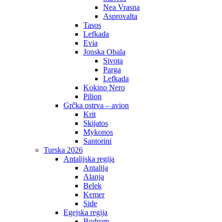
Nea Vrasna
Asprovalta
Tasos
Lefkada
Evia
Jonska Obala
Sivota
Parga
Lefkada
Kokino Nero
Pilion
Grčka ostrva – avion
Krit
Skijatos
Mykonos
Santorini
Turska 2026
Antalijska regija
Antalija
Alanja
Belek
Kemer
Side
Egejska regija
Bodrum