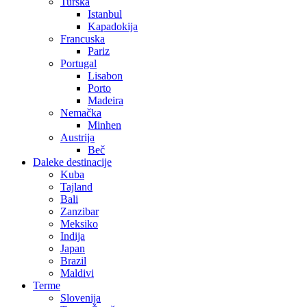
Turska
Istanbul
Kapadokija
Francuska
Pariz
Portugal
Lisabon
Porto
Madeira
Nemačka
Minhen
Austrija
Beč
Daleke destinacije
Kuba
Tajland
Bali
Zanzibar
Meksiko
Indija
Japan
Brazil
Maldivi
Terme
Slovenija