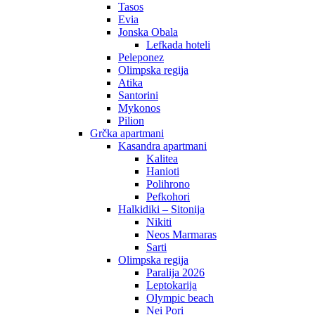
Tasos
Evia
Jonska Obala
Lefkada hoteli
Peleponez
Olimpska regija
Atika
Santorini
Mykonos
Pilion
Grčka apartmani
Kasandra apartmani
Kalitea
Hanioti
Polihrono
Pefkohori
Halkidiki – Sitonija
Nikiti
Neos Marmaras
Sarti
Olimpska regija
Paralija 2026
Leptokarija
Olympic beach
Nei Pori