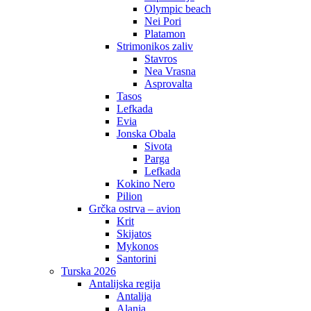
Olympic beach
Nei Pori
Platamon
Strimonikos zaliv
Stavros
Nea Vrasna
Asprovalta
Tasos
Lefkada
Evia
Jonska Obala
Sivota
Parga
Lefkada
Kokino Nero
Pilion
Grčka ostrva – avion
Krit
Skijatos
Mykonos
Santorini
Turska 2026
Antalijska regija
Antalija
Alanja