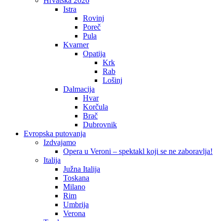
Hrvatska 2026
Istra
Rovinj
Poreč
Pula
Kvarner
Opatija
Krk
Rab
Lošinj
Dalmacija
Hvar
Korčula
Brač
Dubrovnik
Evropska putovanja
Izdvajamo
Opera u Veroni – spektakl koji se ne zaboravlja!
Italija
Južna Italija
Toskana
Milano
Rim
Umbrija
Verona