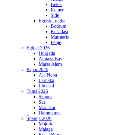
Belek
Kemer
Side
Egejska regija
Bodrum
Kušadasi
Marmaris
Fetije
Egipat 2026
Hurgada
Almaza Bay
Marsa Alam
Kipar 2026
Aja Napa
Larnaka
Limasol
Tunis 2026
Skanes
Sus
Monastir
Hammamet
Španija 2026
Majorka
Malaga
Kosta Brava