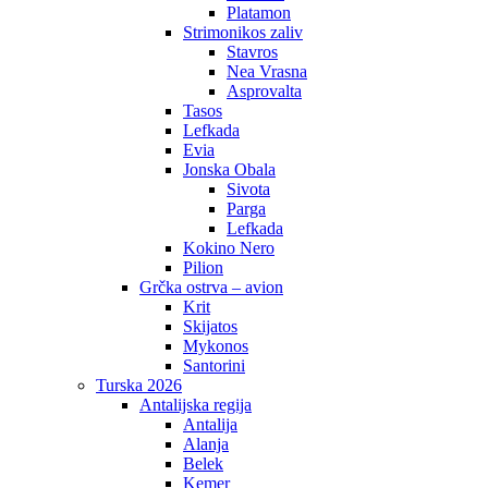
Platamon
Strimonikos zaliv
Stavros
Nea Vrasna
Asprovalta
Tasos
Lefkada
Evia
Jonska Obala
Sivota
Parga
Lefkada
Kokino Nero
Pilion
Grčka ostrva – avion
Krit
Skijatos
Mykonos
Santorini
Turska 2026
Antalijska regija
Antalija
Alanja
Belek
Kemer