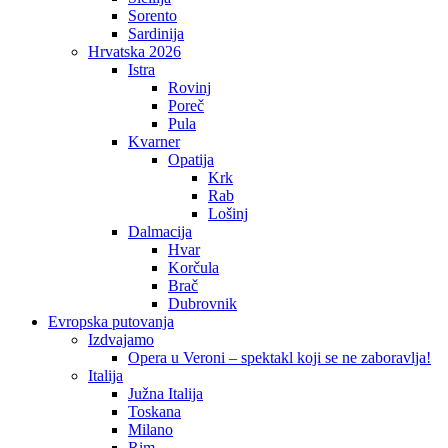
Sorento
Sardinija
Hrvatska 2026
Istra
Rovinj
Poreč
Pula
Kvarner
Opatija
Krk
Rab
Lošinj
Dalmacija
Hvar
Korčula
Brač
Dubrovnik
Evropska putovanja
Izdvajamo
Opera u Veroni – spektakl koji se ne zaboravlja!
Italija
Južna Italija
Toskana
Milano
Rim