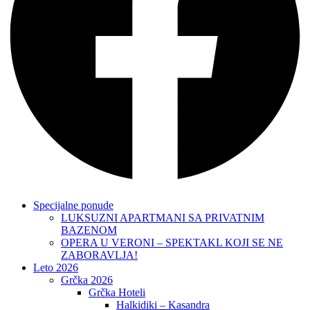
Specijalne ponude
LUKSUZNI APARTMANI SA PRIVATNIM
BAZENOM
OPERA U VERONI – SPEKTAKL KOJI SE NE
ZABORAVLJA!
Leto 2026
Grčka 2026
Grčka Hoteli
Halkidiki – Kasandra