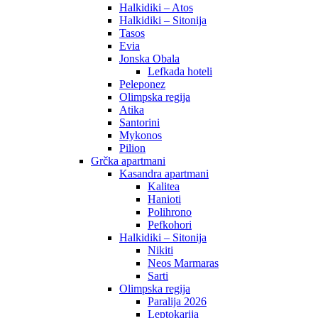
Halkidiki – Atos
Halkidiki – Sitonija
Tasos
Evia
Jonska Obala
Lefkada hoteli
Peleponez
Olimpska regija
Atika
Santorini
Mykonos
Pilion
Grčka apartmani
Kasandra apartmani
Kalitea
Hanioti
Polihrono
Pefkohori
Halkidiki – Sitonija
Nikiti
Neos Marmaras
Sarti
Olimpska regija
Paralija 2026
Leptokarija