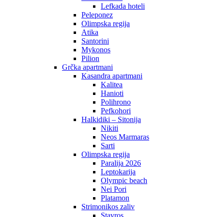
Lefkada hoteli
Peleponez
Olimpska regija
Atika
Santorini
Mykonos
Pilion
Grčka apartmani
Kasandra apartmani
Kalitea
Hanioti
Polihrono
Pefkohori
Halkidiki – Sitonija
Nikiti
Neos Marmaras
Sarti
Olimpska regija
Paralija 2026
Leptokarija
Olympic beach
Nei Pori
Platamon
Strimonikos zaliv
Stavros