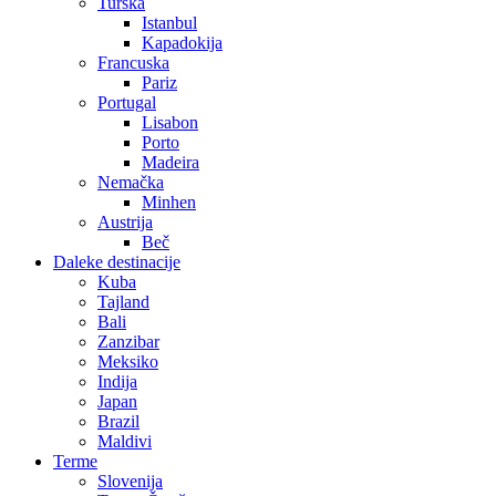
Turska
Istanbul
Kapadokija
Francuska
Pariz
Portugal
Lisabon
Porto
Madeira
Nemačka
Minhen
Austrija
Beč
Daleke destinacije
Kuba
Tajland
Bali
Zanzibar
Meksiko
Indija
Japan
Brazil
Maldivi
Terme
Slovenija