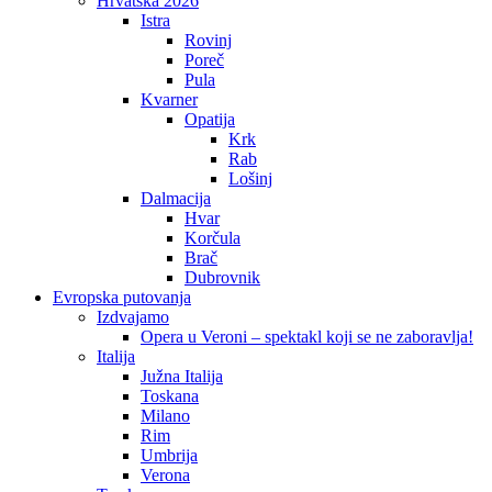
Hrvatska 2026
Istra
Rovinj
Poreč
Pula
Kvarner
Opatija
Krk
Rab
Lošinj
Dalmacija
Hvar
Korčula
Brač
Dubrovnik
Evropska putovanja
Izdvajamo
Opera u Veroni – spektakl koji se ne zaboravlja!
Italija
Južna Italija
Toskana
Milano
Rim
Umbrija
Verona