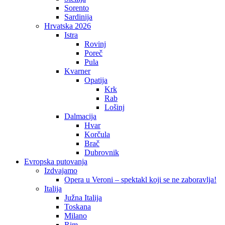
Sorento
Sardinija
Hrvatska 2026
Istra
Rovinj
Poreč
Pula
Kvarner
Opatija
Krk
Rab
Lošinj
Dalmacija
Hvar
Korčula
Brač
Dubrovnik
Evropska putovanja
Izdvajamo
Opera u Veroni – spektakl koji se ne zaboravlja!
Italija
Južna Italija
Toskana
Milano
Rim