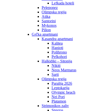
Lefkada hoteli
Peleponez
Olimpska regija
Atika
Santorini
Mykonos
Pilion
Grčka apartmani
Kasandra apartmani
Kalitea
Hanioti
Polihrono
Pefkohori
Halkidiki – Sitonija
Nikiti
Neos Marmaras
Sarti
Olimpska regija
Paralija 2026
Leptokarija
Olympic beach
Nei Pori
Platamon
Strimonikos zaliv
Stavros