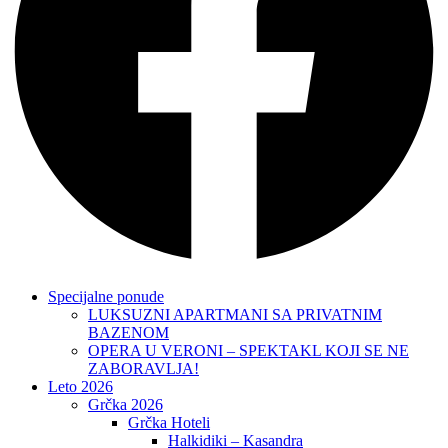
Specijalne ponude
LUKSUZNI APARTMANI SA PRIVATNIM
BAZENOM
OPERA U VERONI – SPEKTAKL KOJI SE NE
ZABORAVLJA!
Leto 2026
Grčka 2026
Grčka Hoteli
Halkidiki – Kasandra