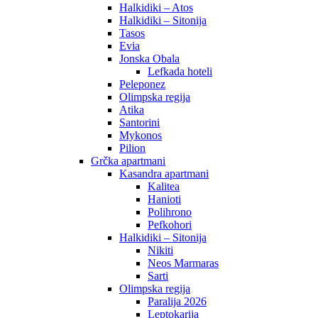
Halkidiki – Atos
Halkidiki – Sitonija
Tasos
Evia
Jonska Obala
Lefkada hoteli
Peleponez
Olimpska regija
Atika
Santorini
Mykonos
Pilion
Grčka apartmani
Kasandra apartmani
Kalitea
Hanioti
Polihrono
Pefkohori
Halkidiki – Sitonija
Nikiti
Neos Marmaras
Sarti
Olimpska regija
Paralija 2026
Leptokarija