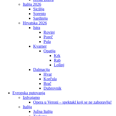
Italija 2026
Sicilija
Sorento
Sardinija
Hrvatska 2026
Istra
Rovinj
Poreč
Pula
Kvarner
Opatija
Krk
Rab
Lošinj
Dalmacija
Hvar
Korčula
Brač
Dubrovnik
Evropska putovanja
Izdvajamo
Opera u Veroni – spektakl koji se ne zaboravlja!
Italija
Južna Italija