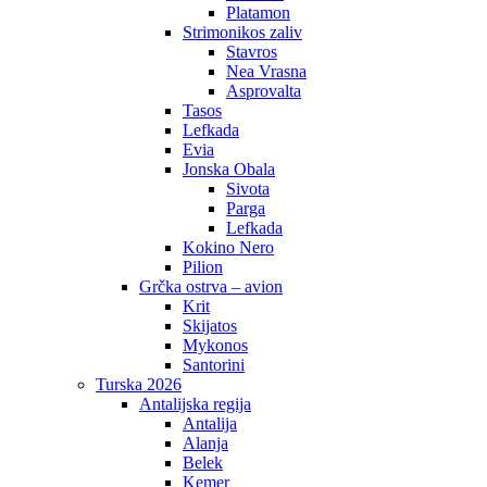
Platamon
Strimonikos zaliv
Stavros
Nea Vrasna
Asprovalta
Tasos
Lefkada
Evia
Jonska Obala
Sivota
Parga
Lefkada
Kokino Nero
Pilion
Grčka ostrva – avion
Krit
Skijatos
Mykonos
Santorini
Turska 2026
Antalijska regija
Antalija
Alanja
Belek
Kemer