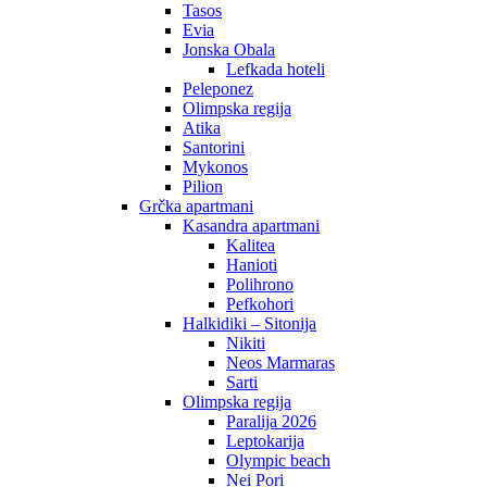
Tasos
Evia
Jonska Obala
Lefkada hoteli
Peleponez
Olimpska regija
Atika
Santorini
Mykonos
Pilion
Grčka apartmani
Kasandra apartmani
Kalitea
Hanioti
Polihrono
Pefkohori
Halkidiki – Sitonija
Nikiti
Neos Marmaras
Sarti
Olimpska regija
Paralija 2026
Leptokarija
Olympic beach
Nei Pori