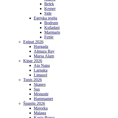
Belek
Kemer
Side
Egejska regija
Bodrum
Kušadasi
Marmaris
Fetije
Egipat 2026
Hurgada
Almaza Bay
Marsa Alam
Kipar 2026
Aja Napa
Larnaka
Limasol
Tunis 2026
Skanes
Sus
Monastir
Hammamet
Španija 2026
Majorka
Malaga
Kosta Brava