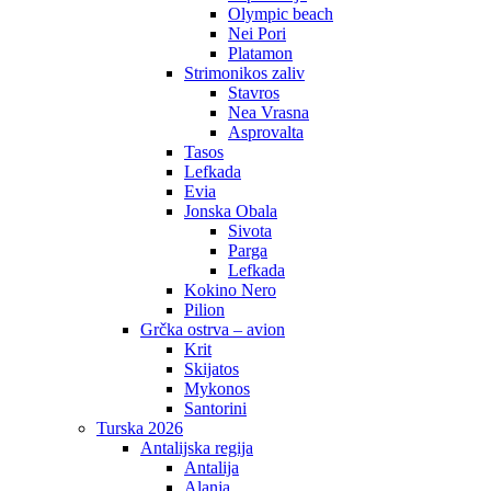
Olympic beach
Nei Pori
Platamon
Strimonikos zaliv
Stavros
Nea Vrasna
Asprovalta
Tasos
Lefkada
Evia
Jonska Obala
Sivota
Parga
Lefkada
Kokino Nero
Pilion
Grčka ostrva – avion
Krit
Skijatos
Mykonos
Santorini
Turska 2026
Antalijska regija
Antalija
Alanja