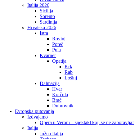
Italija 2026
Sicilija
Sorento
Sardinija
Hrvatska 2026
Istra
Rovinj
Poreč
Pula
Kvarner
Opatija
Krk
Rab
Lošinj
Dalmacija
Hvar
Korčula
Brač
Dubrovnik
Evropska putovanja
Izdvajamo
Opera u Veroni – spektakl koji se ne zaboravlja!
Italija
Južna Italija