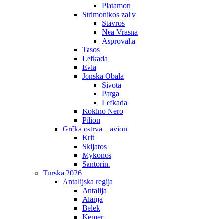
Platamon
Strimonikos zaliv
Stavros
Nea Vrasna
Asprovalta
Tasos
Lefkada
Evia
Jonska Obala
Sivota
Parga
Lefkada
Kokino Nero
Pilion
Grčka ostrva – avion
Krit
Skijatos
Mykonos
Santorini
Turska 2026
Antalijska regija
Antalija
Alanja
Belek
Kemer