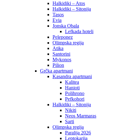
Halkidiki – Atos
Halkidiki – Sitonija
Tasos
Evia
Jonska Obala
Lefkada hoteli
Peleponez
Olimpska regija
Atika
Santorini
Mykonos
Pilion
Grčka apartmani
Kasandra apartmani
Kalitea
Hanioti
Polihrono
Pefkohori
Halkidiki – Sitonija
Nikiti
Neos Marmaras
Sarti
Olimpska regija
Paralija 2026
Leptokarija