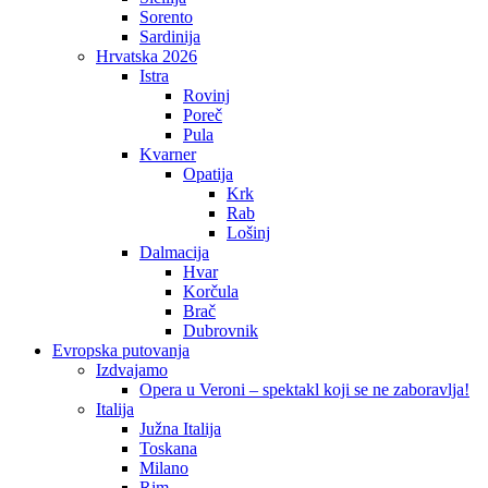
Sorento
Sardinija
Hrvatska 2026
Istra
Rovinj
Poreč
Pula
Kvarner
Opatija
Krk
Rab
Lošinj
Dalmacija
Hvar
Korčula
Brač
Dubrovnik
Evropska putovanja
Izdvajamo
Opera u Veroni – spektakl koji se ne zaboravlja!
Italija
Južna Italija
Toskana
Milano
Rim