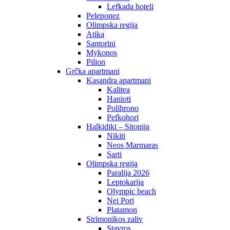
Lefkada hoteli
Peleponez
Olimpska regija
Atika
Santorini
Mykonos
Pilion
Grčka apartmani
Kasandra apartmani
Kalitea
Hanioti
Polihrono
Pefkohori
Halkidiki – Sitonija
Nikiti
Neos Marmaras
Sarti
Olimpska regija
Paralija 2026
Leptokarija
Olympic beach
Nei Pori
Platamon
Strimonikos zaliv
Stavros