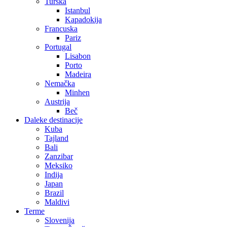
Turska
Istanbul
Kapadokija
Francuska
Pariz
Portugal
Lisabon
Porto
Madeira
Nemačka
Minhen
Austrija
Beč
Daleke destinacije
Kuba
Tajland
Bali
Zanzibar
Meksiko
Indija
Japan
Brazil
Maldivi
Terme
Slovenija