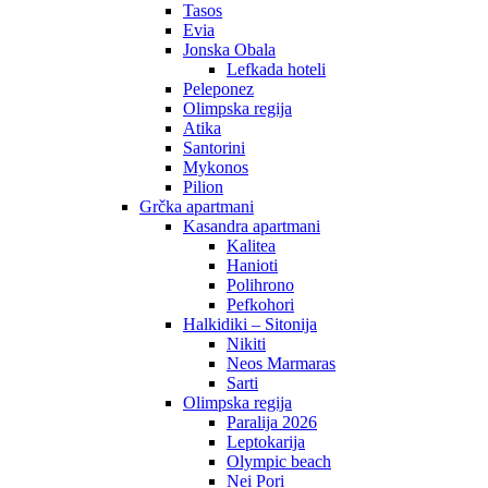
Tasos
Evia
Jonska Obala
Lefkada hoteli
Peleponez
Olimpska regija
Atika
Santorini
Mykonos
Pilion
Grčka apartmani
Kasandra apartmani
Kalitea
Hanioti
Polihrono
Pefkohori
Halkidiki – Sitonija
Nikiti
Neos Marmaras
Sarti
Olimpska regija
Paralija 2026
Leptokarija
Olympic beach
Nei Pori