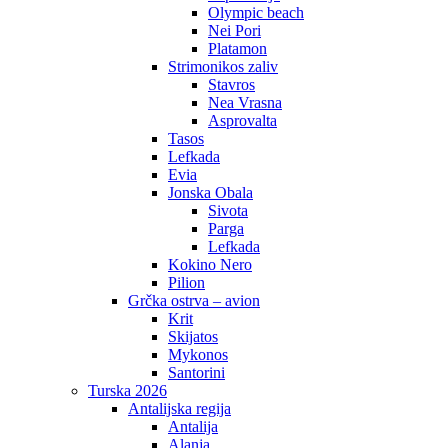
Olympic beach
Nei Pori
Platamon
Strimonikos zaliv
Stavros
Nea Vrasna
Asprovalta
Tasos
Lefkada
Evia
Jonska Obala
Sivota
Parga
Lefkada
Kokino Nero
Pilion
Grčka ostrva – avion
Krit
Skijatos
Mykonos
Santorini
Turska 2026
Antalijska regija
Antalija
Alanja