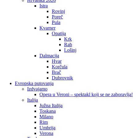
Hrvatska 2026
Istra
Rovinj
Poreč
Pula
Kvarner
Opatija
Krk
Rab
Lošinj
Dalmacija
Hvar
Korčula
Brač
Dubrovnik
Evropska putovanja
Izdvajamo
Opera u Veroni – spektakl koji se ne zaboravlja!
Italija
Južna Italija
Toskana
Milano
Rim
Umbrija
Verona