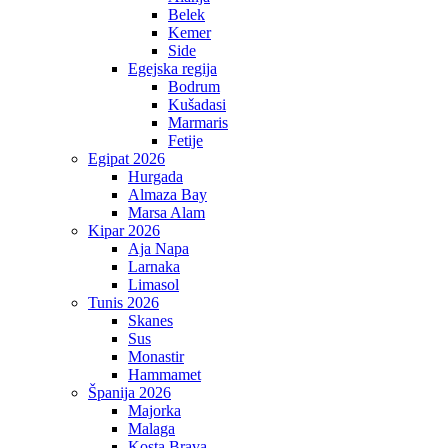
Belek
Kemer
Side
Egejska regija
Bodrum
Kušadasi
Marmaris
Fetije
Egipat 2026
Hurgada
Almaza Bay
Marsa Alam
Kipar 2026
Aja Napa
Larnaka
Limasol
Tunis 2026
Skanes
Sus
Monastir
Hammamet
Španija 2026
Majorka
Malaga
Kosta Brava