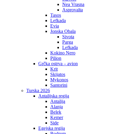
Nea Vrasna
Asprovalta
Tasos
Lefkada
Evia
Jonska Obala
Sivota
Parga
Lefkada
Kokino Nero
Pilion
Grčka ostrva – avion
Krit
Skijatos
Mykonos
Santorini
Turska 2026
Antalijska regija
Antalija
Alanja
Belek
Kemer
Side
Egejska regija
Bodrum