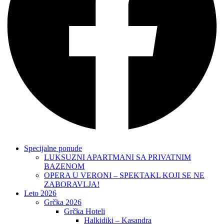
Specijalne ponude
LUKSUZNI APARTMANI SA PRIVATNIM
BAZENOM
OPERA U VERONI – SPEKTAKL KOJI SE NE
ZABORAVLJA!
Leto 2026
Grčka 2026
Grčka Hoteli
Halkidiki – Kasandra