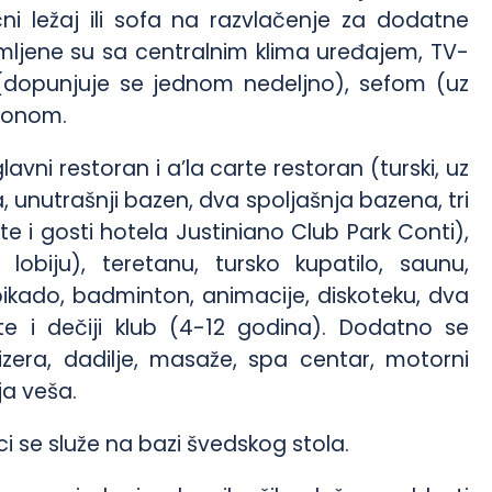
i ležaj ili sofa na razvlačenje za dodatne
ljene su sa centralnim klima uređajem, TV-
(dopunjuje se jednom nedeljno), sefom (uz
lkonom.
lavni restoran i a’la carte restoran (turski, uz
 unutrašnji bazen, dva spoljašnja bazena, tri
e i gosti hotela Justiniano Club Park Conti),
lobiju), teretanu, tursko kupatilo, saunu,
 pikado, badminton, animacije, diskoteku, dva
šte i dečiji klub (4-12 godina). Dodatno se
izera, dadilje, masaže, spa centar, motorni
ja veša.
i se služe na bazi švedskog stola.