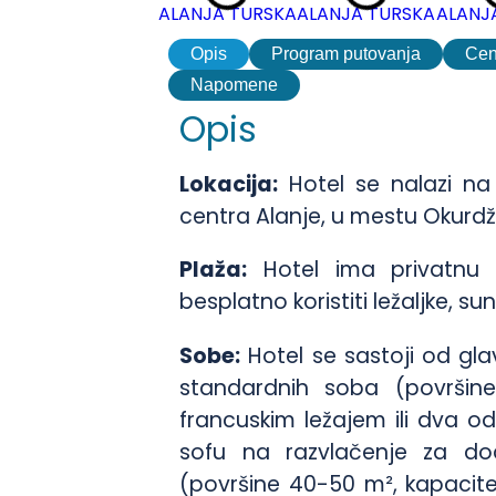
Opis
Program putovanja
Ce
Napomene
Opis
Lokacija:
Hotel se nalazi na
centra Alanje, u mestu Okurdž
Plaža:
Hotel ima privatnu 
besplatno koristiti ležaljke, su
Sobe:
Hotel se sastoji od gl
standardnih soba (površin
francuskim ležajem ili dva od
sofu na razvlačenje za d
(površine 40-50 m², kapacite