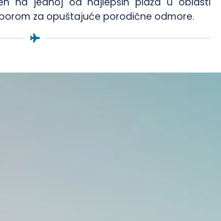
n na jednoj od najlepših plaža u oblasti
m izborom za opuštajuće porodične odmore.