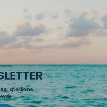
SLETTER
ure i specijalne
 ovde.