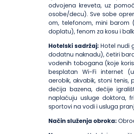
odvojena kreveta, uz pomoćn
osobe/decu). Sve sobe oprem
om, telefonom, mini barom 
doplatu), fenom za kosu i ba
Hotelski sadržaj:
Hotel nudi g
dodatnu naknadu), četiri bara,
vodenih tobogana (koje korist
besplatan Wi-Fi internet (u 
aerobik, akvabik, stoni tenis,
dečija bazena, dečije igrali
naplaćuju usluge doktora, fr
sportovi na vodi i usluga pran
Način služenja obroka:
Obroc