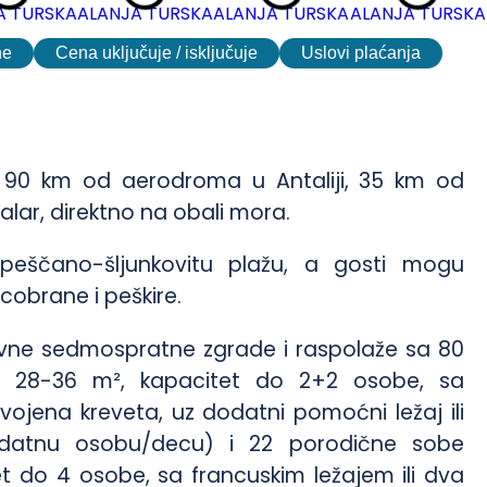
ne
Cena uključuje / isključuje
Uslovi plaćanja
 90 km od aerodroma u Antaliji, 35 km od
alar, direktno na obali mora.
peščano-šljunkovitu plažu, a gosti mogu
ncobrane i peškire.
avne sedmospratne zgrade i raspolaže sa 80
e 28-36 m², kapacitet do 2+2 osobe, sa
vojena kreveta, uz dodatni pomoćni ležaj ili
odatnu osobu/decu) i 22 porodične sobe
t do 4 osobe, sa francuskim ležajem ili dva