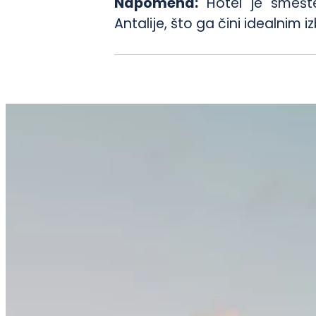
Napomena:
Hotel je smešte
Antalije, što ga čini idealni