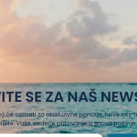
ITE SE ZA NAŠ NEW
oji će saznati za ekskluzivne ponude, nove city t
uste. Vaše sledeće putovanje iz snova počinje