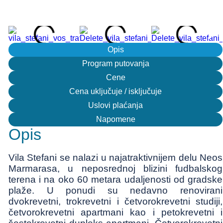
Opis
Program putovanja
Cene
Cena uključuje / isključuje
Uslovi plaćanja
Napomene
Opis
Vila Stefani se nalazi u najatraktivnijem delu Neos
Marmarasa, u neposrednoj blizini fudbalskog
terena i na oko 60 metara udaljenosti od gradske
plaže. U ponudi su nedavno renovirani
dvokrevetni, trokrevetni i četvorokrevetni studiji,
četvorokrevetni apartmani kao i petokrevetni i