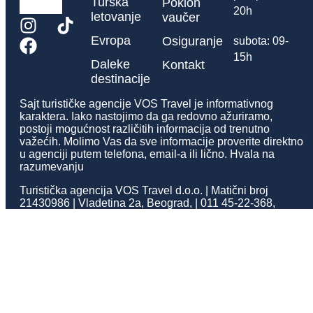
Turska
Poklon
20h
letovanje
vaučer
Evropa
Osiguranje
subota: 09-
15h
Daleke
Kontakt
destinacije
Sajt turističke agencije VOS Travel je informativnog
karaktera. Iako nastojimo da ga redovno ažuriramo,
postoji mogućnost različitih informacija od trenutno
važećih. Molimo Vas da sve informacije proverite direktno
u agenciji putem telefona, email-a ili lično. Hvala na
razumevanju
Turistička agencija VOS Travel d.o.o. | Matični broj
21430986 | Vladetina 2a, Beograd, | 011 45-22-368,
office@vostravel.rs | Licenca A OTP 62/2025 | Tekući
račun 205-0000000353812-26 205-0000000353812-26
NLB Komercijalna Banka | Lice ovlašćeno za reklamacije
je Jelena Manić.
Politika privatnosti
Copyrights @2025 – Sva prava
Opšti uslovi
Dokumenti
zadržava Vos Travel