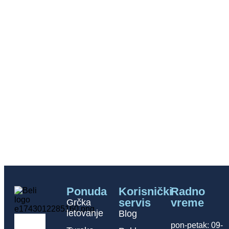
Ponuda
Korisnički
Radno
servis
vreme
Grčka
letovanje
Blog
pon-petak: 09-