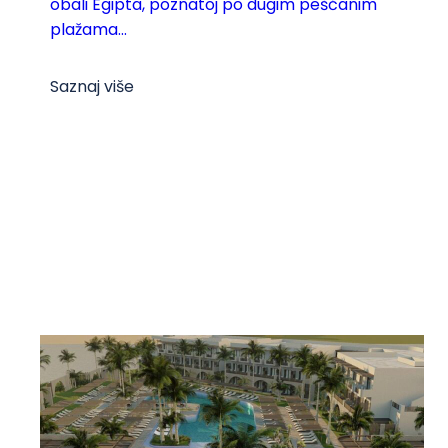
obali Egipta, poznatoj po dugim peščanim
plažama...
Saznaj više