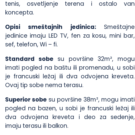
tenis, osvetljenje terena i ostalo van
koncepta.
Opisi smeštajnih jedinica:
Smeštajne
jedinice imaju LED TV, fen za kosu, mini bar,
sef, telefon, Wi – fi.
Standard sobe
su površine 32m², mogu
imati pogled na baštu ili promenadu, u sobi
je francuski ležaj ili dva odvojena kreveta.
Ovaj tip sobe nema terasu.
Superior sobe
su površine 38m², mogu imati
pogled na bazen, u sobi je francuski ležaj ili
dva odvojena kreveta i deo za sedenje,
imaju terasu ili balkon.