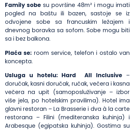
Family sobe
su površine 48m² i mogu imati
pogled na baštu ili bazen, sastoje se iz
odvojene sobe sa francuskim ležajem i
dnevnog boravka sa sofom. Sobe mogu biti
sa i bez balkona.
Plaća se:
room service, telefon i ostalo van
koncepta.
Usluga u hotelu:
Hard
A
ll Inclusive
–
doručak, kasni doručak, ručak, večera i kasna
večera na upit (samoposluživanje – izbor
više jela, po hotelskim pravilima). Hotel ima
glavni restoran – La Brasserie i dva à la carte
restorana – Filini (mediteranska kuhinja) i
Arabesque (egipatska kuhinja). Gostima su