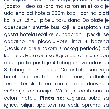
(postoji i deo sa koralima za ronjenje) koja je
udaljena od hotela 300m kao i bar na plaži
koji služi užinu i piće u toku dana. Do plaže je
obezbeđen shuttle bus koji je besplatan za
gosta hotela.Ležaljke, suncobrani i peškiri se
dodatno ne plaćaju.Hotel ima 4 bazena
(Oasis se greje tokom zimskog perioda) od
kojih su dva u delu sa Aqua parkom. U sklopu
aqua parka postoje 4 tobogana za odrasle i
3 tobogana za decu. Od ostalih sadržaja
hotel ima teretanu, stoni tenis, fudbalski
teren, teniski teren kao i razne dnevne i
večernje animacija. Wi-fi je dostupan u
celom hotelu.
Plaća se:
kuglana, soba za
igrice, bilijar, sportovi na vodi, oprema za