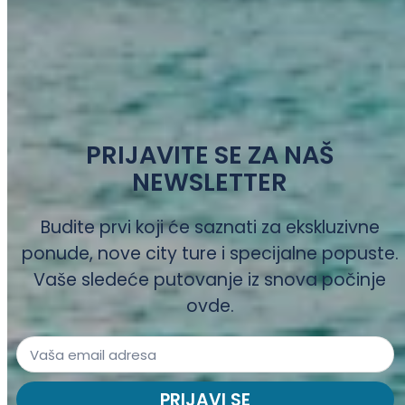
PRIJAVITE SE ZA NAŠ
NEWSLETTER
Budite prvi koji će saznati za ekskluzivne
ponude, nove city ture i specijalne popuste.
Vaše sledeće putovanje iz snova počinje
ovde.
PRIJAVI SE