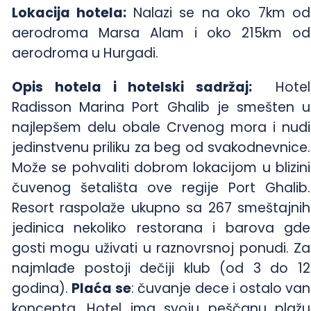
Lokacija hotela:
Nalazi se na oko 7km od
aerodroma Marsa Alam i oko 215km od
aerodroma u Hurgadi.
Opis hotela i hotelski sadržaj:
Hotel
Radisson Marina Port Ghalib je smešten u
najlepšem delu obale Crvenog mora i nudi
jedinstvenu priliku za beg od svakodnevnice.
Može se pohvaliti dobrom lokacijom u blizini
čuvenog šetališta ove regije Port Ghalib.
Resort raspolaže ukupno sa 267 smeštajnih
jedinica nekoliko restorana i barova gde
gosti mogu uživati u raznovrsnoj ponudi. Za
najmlađe postoji dečiji klub (od 3 do 12
godina).
Plaća se
: čuvanje dece i ostalo van
koncepta. Hotel ima svoju peščanu plažu