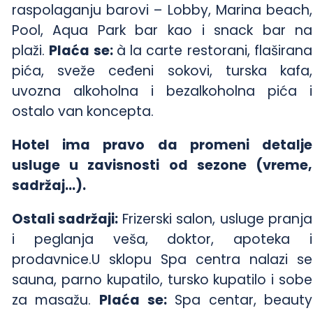
raspolaganju barovi – Lobby, Marina beach,
Pool, Aqua Park bar kao i snack bar na
plaži.
Plaća se:
à la carte restorani, flaširana
pića, sveže ceđeni sokovi, turska kafa,
uvozna alkoholna i bezalkoholna pića i
ostalo van koncepta.
Hotel ima pravo da promeni detalje
usluge u zavisnosti od sezone (vreme,
sadržaj…).
Ostali sadržaji:
Frizerski salon, usluge pranja
i peglanja veša, doktor, apoteka i
prodavnice.U sklopu Spa centra nalazi se
sauna, parno kupatilo, tursko kupatilo i sobe
za masažu.
Plaća se:
Spa centar, beauty