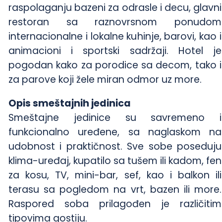
raspolaganju bazeni za odrasle i decu, glavni
restoran sa raznovrsnom ponudom
internacionalne i lokalne kuhinje, barovi, kao i
animacioni i sportski sadržaji. Hotel je
pogodan kako za porodice sa decom, tako i
za parove koji žele miran odmor uz more.
Opis smeštajnih jedinica
Smeštajne jedinice su savremeno i
funkcionalno uređene, sa naglaskom na
udobnost i praktičnost. Sve sobe poseduju
klima-uređaj, kupatilo sa tušem ili kadom, fen
za kosu, TV, mini-bar, sef, kao i balkon ili
terasu sa pogledom na vrt, bazen ili more.
Raspored soba prilagođen je različitim
tipovima gostiju.