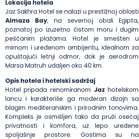
Lokacija hotela
Jaz Sakhra Hotel se nalazi u prestižnoj oblasti
Almaza Bay
, na severnoj obali Egipta,
poznatoj po izuzetno čistom moru i dugim
peščanim plažama. Hotel je smešten u
mirnom i uređenom ambijentu, idealnom za
opuštajući letnji odmor, dok je aerodrom
Marsa Matruh udaljen oko 40 km.
Opis hotela i hotelski sadržaj
Hotel pripada renomiranom
Jaz
hotelskom
lancu i karakteriše ga moderan dizajn sa
blagim mediteranskim i prirodnim tonovima.
Kompleks je osmišljen tako da pruži osećaj
privatnosti i komfora, uz lepo uređene
spoljašnje prostore. Gostima su na