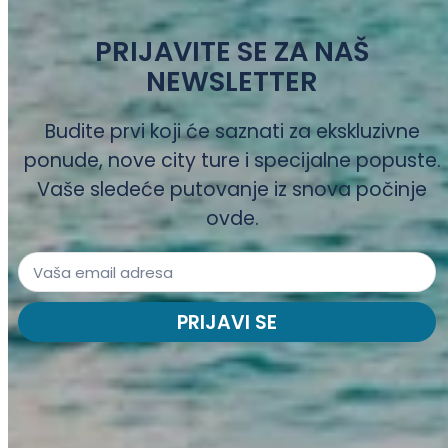
PRIJAVITE SE ZA NAŠ
NEWSLETTER
Budite prvi koji će saznati za ekskluzivne
ponude, nove city ture i specijalne popuste.
Vaše sledeće putovanje iz snova počinje
ovde.
PRIJAVI SE