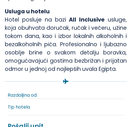
Usluga u hotelu
Hotel posluje na bazi
All Inclusive
usluge,
koja obuhvata doručak, ručak i večeru, užine
tokom dana, kao i izbor lokalnih alkoholnih i
bezalkoholnih pića. Profesionalno i ljubazno
osoblje brine o svakom detalju boravka,
omogućavajući gostima bezbrižan i prijatan
odmor u jednoj od najlepših uvala Egipta.
Razdaljina od:
Tip hotela
Pošalji upit