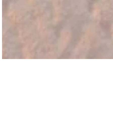
Ponuda
Korisnički
Radno
servis
vreme
Grčka