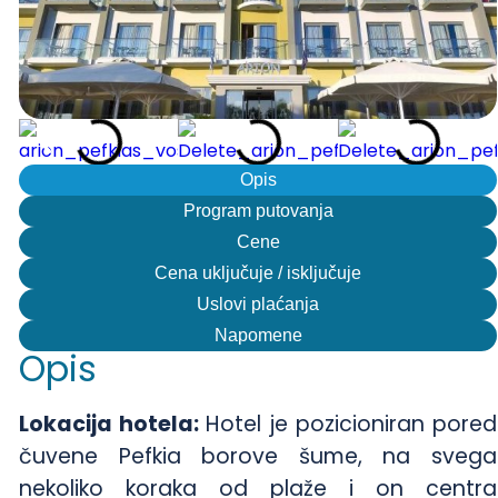
Opis
Program putovanja
Cene
Cena uključuje / isključuje
Uslovi plaćanja
Napomene
Opis
Lokacija hotela:
Hotel je pozicioniran pored
čuvene Pefkia borove šume, na svega
nekoliko koraka od plaže i on centra