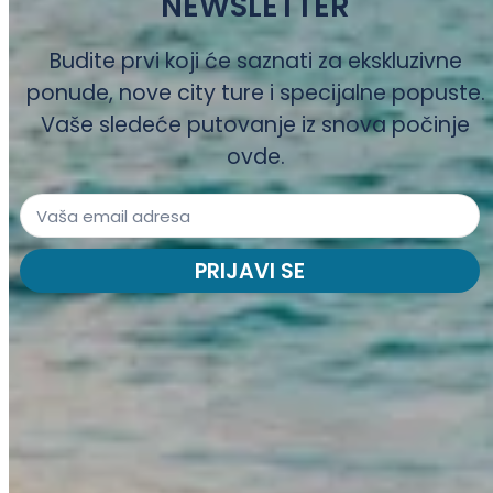
NEWSLETTER
Budite prvi koji će saznati za ekskluzivne
ponude, nove city ture i specijalne popuste.
Vaše sledeće putovanje iz snova počinje
ovde.
PRIJAVI SE