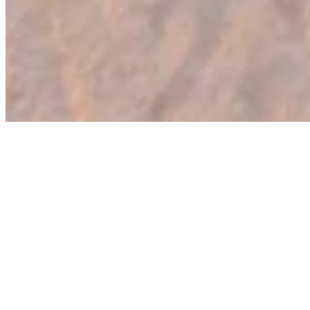
Ponuda
Korisnički
Radno
servis
vreme
Grčka
Blog
letovanje
pon-petak:
Poklon
Turska
09-20h
vaučer
letovanje