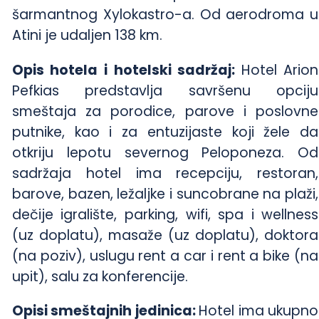
šarmantnog Xylokastro-a. Od aerodroma u
Atini je udaljen 138 km.
Opis hotela i hotelski sadržaj:
Hotel Arion
Pefkias predstavlja savršenu opciju
smeštaja za porodice, parove i poslovne
putnike, kao i za entuzijaste koji žele da
otkriju lepotu severnog Peloponeza. Od
sadržaja hotel ima recepciju, restoran,
barove, bazen, ležaljke i suncobrane na plaži,
dečije igralište, parking, wifi, spa i wellness
(uz doplatu), masaže (uz doplatu), doktora
(na poziv), uslugu rent a car i rent a bike (na
upit), salu za konferencije.
Opisi smeštajnih jedinica:
Hotel ima ukupno