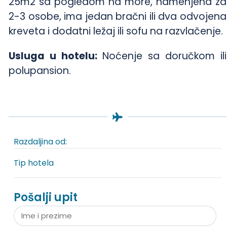
25m2 sa pogledom na more, namenjena za
2-3 osobe, ima jedan bračni ili dva odvojena
kreveta i dodatni ležaj ili sofu na razvlačenje.
Usluga u hotelu:
Noćenje sa doručkom ili
polupansion.
Razdaljina od:
Tip hotela
Pošalji upit