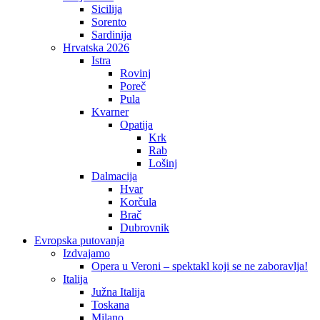
Sicilija
Sorento
Sardinija
Hrvatska 2026
Istra
Rovinj
Poreč
Pula
Kvarner
Opatija
Krk
Rab
Lošinj
Dalmacija
Hvar
Korčula
Brač
Dubrovnik
Evropska putovanja
Izdvajamo
Opera u Veroni – spektakl koji se ne zaboravlja!
Italija
Južna Italija
Toskana
Milano