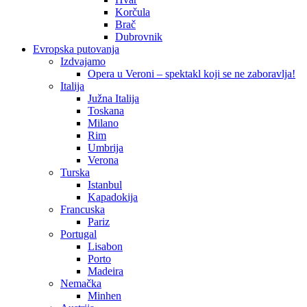
Korčula
Brač
Dubrovnik
Evropska putovanja
Izdvajamo
Opera u Veroni – spektakl koji se ne zaboravlja!
Italija
Južna Italija
Toskana
Milano
Rim
Umbrija
Verona
Turska
Istanbul
Kapadokija
Francuska
Pariz
Portugal
Lisabon
Porto
Madeira
Nemačka
Minhen