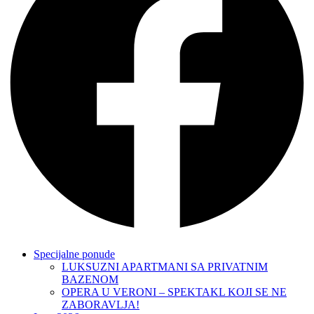
Specijalne ponude
LUKSUZNI APARTMANI SA PRIVATNIM
BAZENOM
OPERA U VERONI – SPEKTAKL KOJI SE NE
ZABORAVLJA!