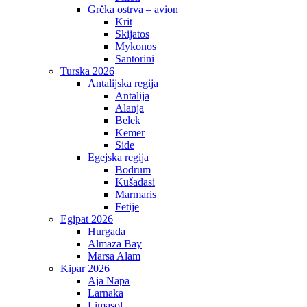
Grčka ostrva – avion
Krit
Skijatos
Mykonos
Santorini
Turska 2026
Antalijska regija
Antalija
Alanja
Belek
Kemer
Side
Egejska regija
Bodrum
Kušadasi
Marmaris
Fetije
Egipat 2026
Hurgada
Almaza Bay
Marsa Alam
Kipar 2026
Aja Napa
Larnaka
Limasol