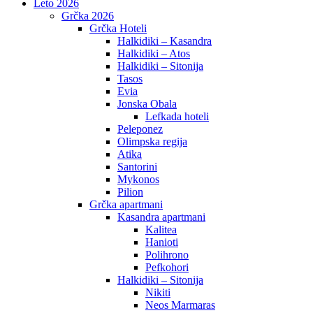
Leto 2026
Grčka 2026
Grčka Hoteli
Halkidiki – Kasandra
Halkidiki – Atos
Halkidiki – Sitonija
Tasos
Evia
Jonska Obala
Lefkada hoteli
Peleponez
Olimpska regija
Atika
Santorini
Mykonos
Pilion
Grčka apartmani
Kasandra apartmani
Kalitea
Hanioti
Polihrono
Pefkohori
Halkidiki – Sitonija
Nikiti
Neos Marmaras