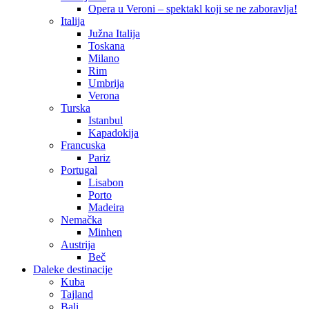
Opera u Veroni – spektakl koji se ne zaboravlja!
Italija
Južna Italija
Toskana
Milano
Rim
Umbrija
Verona
Turska
Istanbul
Kapadokija
Francuska
Pariz
Portugal
Lisabon
Porto
Madeira
Nemačka
Minhen
Austrija
Beč
Daleke destinacije
Kuba
Tajland
Bali