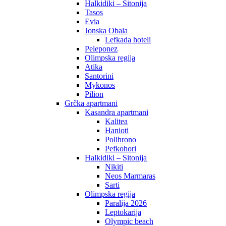
Halkidiki – Sitonija
Tasos
Evia
Jonska Obala
Lefkada hoteli
Peleponez
Olimpska regija
Atika
Santorini
Mykonos
Pilion
Grčka apartmani
Kasandra apartmani
Kalitea
Hanioti
Polihrono
Pefkohori
Halkidiki – Sitonija
Nikiti
Neos Marmaras
Sarti
Olimpska regija
Paralija 2026
Leptokarija
Olympic beach