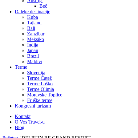
Austrija
Beč
Daleke destinacije
Kuba
Tajland
Bali
Zanzibar
Meksiko
Indija
Japan
Brazil
Maldivi
Terme
Slovenija
Terme Čatež
Terme Laško
Terme Olimia
Moravske Toplice
Fruške terme
Kongresni turizam
Kontakt
O Vos Travel-u
Blog
Početna
/
DELPHIN BE GRAND RESORT