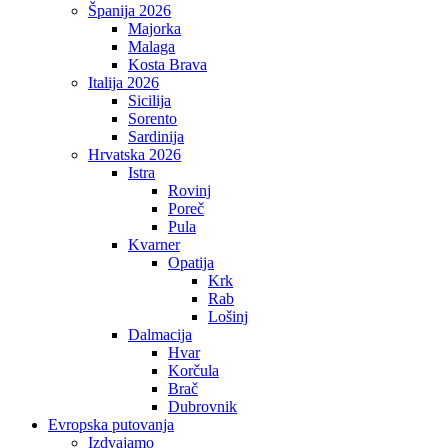
Španija 2026
Majorka
Malaga
Kosta Brava
Italija 2026
Sicilija
Sorento
Sardinija
Hrvatska 2026
Istra
Rovinj
Poreč
Pula
Kvarner
Opatija
Krk
Rab
Lošinj
Dalmacija
Hvar
Korčula
Brač
Dubrovnik
Evropska putovanja
Izdvajamo