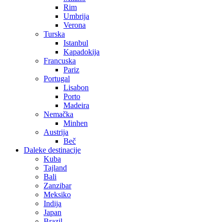
Rim
Umbrija
Verona
Turska
Istanbul
Kapadokija
Francuska
Pariz
Portugal
Lisabon
Porto
Madeira
Nemačka
Minhen
Austrija
Beč
Daleke destinacije
Kuba
Tajland
Bali
Zanzibar
Meksiko
Indija
Japan
Brazil