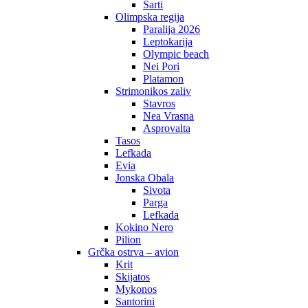
Sarti
Olimpska regija
Paralija 2026
Leptokarija
Olympic beach
Nei Pori
Platamon
Strimonikos zaliv
Stavros
Nea Vrasna
Asprovalta
Tasos
Lefkada
Evia
Jonska Obala
Sivota
Parga
Lefkada
Kokino Nero
Pilion
Grčka ostrva – avion
Krit
Skijatos
Mykonos
Santorini