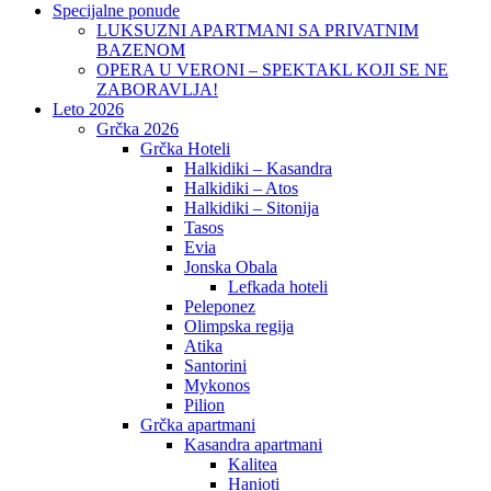
Specijalne ponude
LUKSUZNI APARTMANI SA PRIVATNIM
BAZENOM
OPERA U VERONI – SPEKTAKL KOJI SE NE
ZABORAVLJA!
Leto 2026
Grčka 2026
Grčka Hoteli
Halkidiki – Kasandra
Halkidiki – Atos
Halkidiki – Sitonija
Tasos
Evia
Jonska Obala
Lefkada hoteli
Peleponez
Olimpska regija
Atika
Santorini
Mykonos
Pilion
Grčka apartmani
Kasandra apartmani
Kalitea
Hanioti