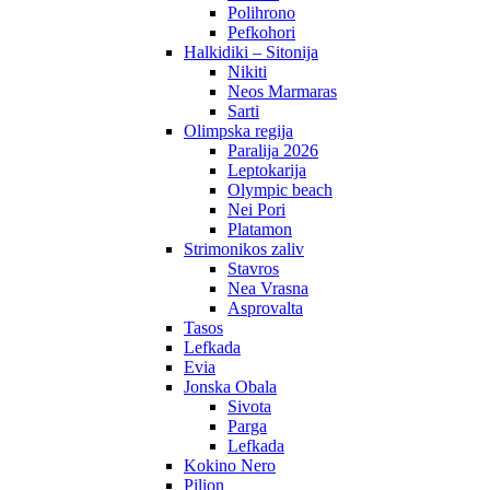
Polihrono
Pefkohori
Halkidiki – Sitonija
Nikiti
Neos Marmaras
Sarti
Olimpska regija
Paralija 2026
Leptokarija
Olympic beach
Nei Pori
Platamon
Strimonikos zaliv
Stavros
Nea Vrasna
Asprovalta
Tasos
Lefkada
Evia
Jonska Obala
Sivota
Parga
Lefkada
Kokino Nero
Pilion