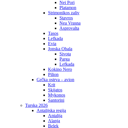
Nei Pori
Platamon
Strimonikos zaliv
Stavros
Nea Vrasna
Asprovalta
Tasos
Lefkada
Evia
Jonska Obala
Sivota
Parga
Lefkada
Kokino Nero
Pilion
Grčka ostrva – avion
Krit
Skijatos
Mykonos
Santorini
Turska 2026
Antalijska regija
Antalija
Alanja
Belek