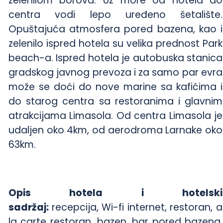
zelenilom borova. Uz more od hotela do
centra vodi lepo uređeno šetalište.
Opuštajuća atmosfera pored bazena, kao i
zelenilo ispred hotela su velika prednost Park
beach-a. Ispred hotela je autobuska stanica
gradskog javnog prevoza i za samo par evra
može se doći do nove marine sa kafićima i
do starog centra sa restoranima i glavnim
atrakcijama Limasola. Od centra Limasola je
udaljen oko 4km, od aerodroma Larnake oko
63km.
Opis hotela i hotelski
sadržaj:
recepcija, Wi-fi internet, restoran, a
la carte restoran, bazen, bar pored bazena,