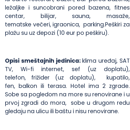
ležaljke i suncobrani pored bazena, fitnes
centar, bilijar, sauna, masaže,
tematske večeri, igraonica, parking.Peškiri za
plažu su uz depozi (10 eur po peškiru).
Opisi smeštajnih jedinica:
klima uređaj, SAT
TV, Wi-fi internet, sef (uz doplatu),
telefon, frižider (uz doplatu), kupatilo,
fen, balkon ili terasa. Hotel ima 2 zgrade.
Sobe sa pogledom na more su renovirane i u
prvoj zgradi do mora, sobe u drugom redu
gledaju na ulicu ili baštu i nisu renovirane.