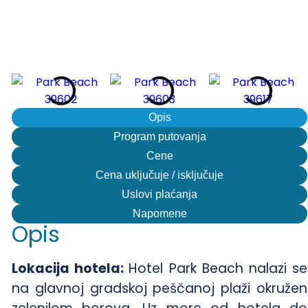
Opis
Program putovanja
Cene
Cena uključuje / isključuje
Uslovi plaćanja
Napomene
Opis
Lokacija hotela:
Hotel Park Beach nalazi se
na glavnoj gradskoj peščanoj plaži okružen