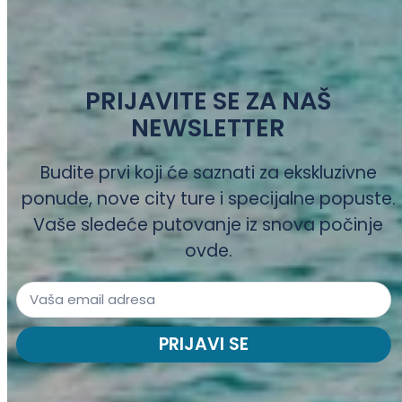
PRIJAVITE SE ZA NAŠ
NEWSLETTER
Budite prvi koji će saznati za ekskluzivne
ponude, nove city ture i specijalne popuste.
Vaše sledeće putovanje iz snova počinje
ovde.
PRIJAVI SE