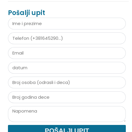
Pošalji upit
POŠALJI UPIT