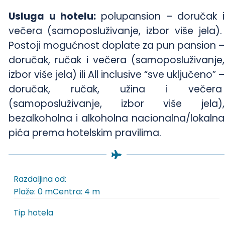
Usluga u hotelu:
polupansion – doručak i
večera (samoposluživanje, izbor više jela).
Postoji mogućnost doplate za pun pansion –
doručak, ručak i večera (samoposluživanje,
izbor više jela) ili All inclusive “sve uključeno” –
doručak, ručak, užina i večera
(samoposluživanje, izbor više jela),
bezalkoholna i alkoholna nacionalna/lokalna
pića prema hotelskim pravilima.
Razdaljina od:
Plaže: 0 m
Centra: 4 m
Tip hotela