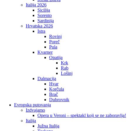
Italija 2026
Sicilija
Sorento
Sardinija
Hrvatska 2026
Istra
Rovinj
Poreč
Pula
Kvarner
Opatija
Krk
Rab
Lošinj
Dalmacija
Hvar
Korčula
Brač
Dubrovnik
Evropska putovanja
Izdvajamo
Opera u Veroni – spektakl koji se ne zaboravlja!
Italija
Južna Italija