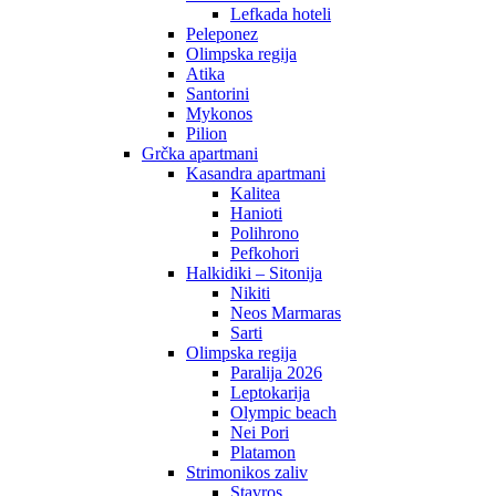
Lefkada hoteli
Peleponez
Olimpska regija
Atika
Santorini
Mykonos
Pilion
Grčka apartmani
Kasandra apartmani
Kalitea
Hanioti
Polihrono
Pefkohori
Halkidiki – Sitonija
Nikiti
Neos Marmaras
Sarti
Olimpska regija
Paralija 2026
Leptokarija
Olympic beach
Nei Pori
Platamon
Strimonikos zaliv
Stavros