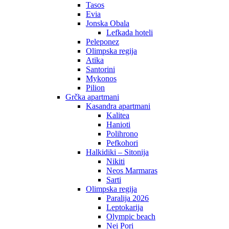
Tasos
Evia
Jonska Obala
Lefkada hoteli
Peleponez
Olimpska regija
Atika
Santorini
Mykonos
Pilion
Grčka apartmani
Kasandra apartmani
Kalitea
Hanioti
Polihrono
Pefkohori
Halkidiki – Sitonija
Nikiti
Neos Marmaras
Sarti
Olimpska regija
Paralija 2026
Leptokarija
Olympic beach
Nei Pori