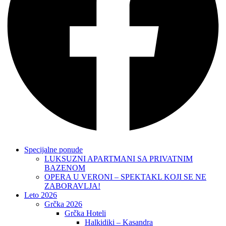
Specijalne ponude
LUKSUZNI APARTMANI SA PRIVATNIM
BAZENOM
OPERA U VERONI – SPEKTAKL KOJI SE NE
ZABORAVLJA!
Leto 2026
Grčka 2026
Grčka Hoteli
Halkidiki – Kasandra