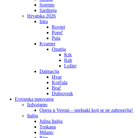
Sorento
Sardinija
Hrvatska 2026
Istra
Rovinj
Poreč
Pula
Kvarner
Opatija
Krk
Rab
Lošinj
Dalmacija
Hvar
Korčula
Brač
Dubrovnik
Evropska putovanja
Izdvajamo
Opera u Veroni – spektakl koji se ne zaboravlja!
Italija
Južna Italija
Toskana
Milano
Rim