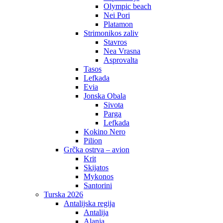
Olympic beach
Nei Pori
Platamon
Strimonikos zaliv
Stavros
Nea Vrasna
Asprovalta
Tasos
Lefkada
Evia
Jonska Obala
Sivota
Parga
Lefkada
Kokino Nero
Pilion
Grčka ostrva – avion
Krit
Skijatos
Mykonos
Santorini
Turska 2026
Antalijska regija
Antalija
Alanja