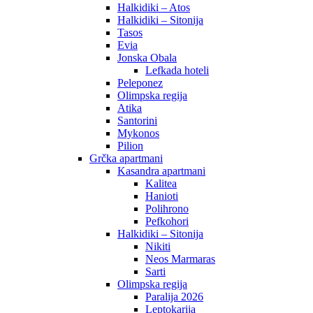
Halkidiki – Atos
Halkidiki – Sitonija
Tasos
Evia
Jonska Obala
Lefkada hoteli
Peleponez
Olimpska regija
Atika
Santorini
Mykonos
Pilion
Grčka apartmani
Kasandra apartmani
Kalitea
Hanioti
Polihrono
Pefkohori
Halkidiki – Sitonija
Nikiti
Neos Marmaras
Sarti
Olimpska regija
Paralija 2026
Leptokarija