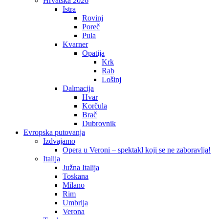
Hrvatska 2026
Istra
Rovinj
Poreč
Pula
Kvarner
Opatija
Krk
Rab
Lošinj
Dalmacija
Hvar
Korčula
Brač
Dubrovnik
Evropska putovanja
Izdvajamo
Opera u Veroni – spektakl koji se ne zaboravlja!
Italija
Južna Italija
Toskana
Milano
Rim
Umbrija
Verona