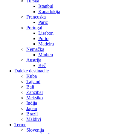
Turska
Istanbul
Kapadokija
Francuska
Pariz
Portugal
Lisabon
Porto
Madeira
Nemačka
Minhen
Austrija
Beč
Daleke destinacije
Kuba
Tajland
Bali
Zanzibar
Meksiko
Indija
Japan
Brazil
Maldivi
Terme
Slovenija