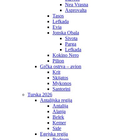
Nea Vrasna
Asprovalta
Tasos
Lefkada
Evia
Jonska Obala
Sivota
Parga
Lefkada
Kokino Nero
Pilion
Grčka ostrva – avion
Krit
Skijatos
Mykonos
Santorini
Turska 2026
Antalijska regija
Antalija
Alanja
Belek
Kemer
Side
Egejska regija
Bodrum