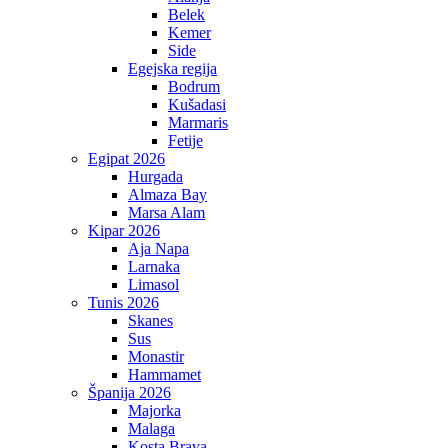
Belek
Kemer
Side
Egejska regija
Bodrum
Kušadasi
Marmaris
Fetije
Egipat 2026
Hurgada
Almaza Bay
Marsa Alam
Kipar 2026
Aja Napa
Larnaka
Limasol
Tunis 2026
Skanes
Sus
Monastir
Hammamet
Španija 2026
Majorka
Malaga
Kosta Brava