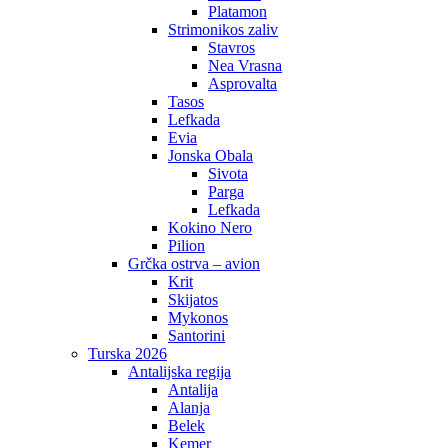
Platamon
Strimonikos zaliv
Stavros
Nea Vrasna
Asprovalta
Tasos
Lefkada
Evia
Jonska Obala
Sivota
Parga
Lefkada
Kokino Nero
Pilion
Grčka ostrva – avion
Krit
Skijatos
Mykonos
Santorini
Turska 2026
Antalijska regija
Antalija
Alanja
Belek
Kemer