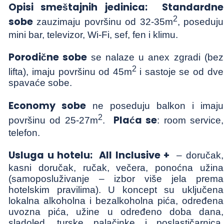
Opisi smeštajnih jedinica:
Standardne
2
sobe
zauzimaju površinu od 32-35m
, poseduju
mini bar, televizor, Wi-Fi, sef, fen i klimu.
Porodične sobe
se nalaze u anex zgradi (bez
2
lifta), imaju površinu od 45m
i sastoje se od dve
spavaće sobe.
Economy sobe
ne poseduju balkon i imaju
2
Plaća se
površinu od 25-27m
.
: room service,
telefon.
Usluga u hotelu:
All Inclusive +
– doručak,
kasni doručak, ručak, večera, ponoćna užina
(samoposluživanje – izbor više jela prema
hotelskim pravilima). U koncept su uključena
lokalna alkoholna i bezalkoholna pića, određena
uvozna pića, užine u određeno doba dana,
sladoled, turske palačinke i poslastičarnica.