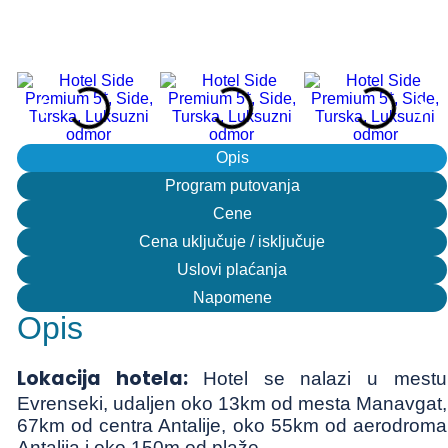
Opis
Program putovanja
Cene
Cena uključuje / isključuje
Uslovi plaćanja
Napomene
Opis
Lokacija hotela:
Hotel se nalazi u mestu
Evrenseki, udaljen oko 13km od mesta Manavgat,
67km od centra Antalije, oko 55km od aerodroma
Antalija i oko 150m od plaže.