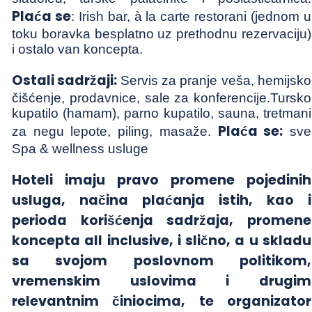
Plaća se
: Irish bar, à la carte restorani (jednom u
toku boravka besplatno uz prethodnu rezervaciju)
i ostalo van koncepta.
Ostali sadržaji:
Servis za pranje veša, hemijsko
čišćenje, prodavnice, sale za konferencije.Tursko
kupatilo (hamam), parno kupatilo, sauna, tretmani
Plaća se:
za negu lepote, piling, masaže.
sve
Spa & wellness usluge
Hoteli imaju pravo promene pojedinih
usluga, načina plaćanja istih, kao i
perioda korišćenja sadržaja, promene
koncepta all inclusive, i slično, a u skladu
sa svojom poslovnom politikom,
vremenskim uslovima i drugim
relevantnim činiocima, te organizator