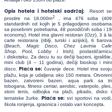
Opis hotela i hotelski sadržaj:
Resort se
2
prostire na 18.000m
, ima 476 soba (409
standardnih od kojih je 5 prilagodjeno osobama
sa posebnim potrebama, 48 porodičnih soba i 19
economy). Hotel ima glavni restoran (
Ozz
), 3 à la
carte restorana (riblji, turski i azijski), 6 barova
(
Beach, Magic Disco, Chez Lavinia Cafe
Shop,
Pool, Lobby i Irish),
poslastičarnicu
i
diskoteku. Za decu tu su dečiji bazeni, igralište,
mini club (4 – 11 godina), dečiji bioskop i mini
Plaća se:
disco.
čuvanje dece. Hotel ima svoju
plažu, koja je udaljena oko 150 metara. Otvoreni
bazen, zatvoreni bazen, aqua park sa tri
tobogana, fitness centar, aerobic, vaterpolo, ples,
stoni tenis, odbojka na plaži, pikado, disko i
Plaća se:
tematske žurke.
svi sportovi na vodi,
škola ronjenja, igraonica i ostalo van koncepta.