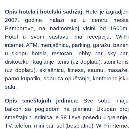
Opis hotela i hotelski sadržaj:
Hotel je izgradjen
2007. godine, nalazi se u centru mesta
Pamporovo, na nadmorskoj visini od 1600m.
Hotel u svom sastavu ima recepciju, Wi-Fi
internet, ATM, menjačnicu, parking, garažu, bazen
u sklopu hotela, restoran, lobby bar, sky bar,
diskoteku i kuglanje, tenis (uz doplatu), stoni tenis
(uz doplatu), skijašnicu, fitness, saunu, masaže,
parno kupatilo, sobu za opuštanje, konferencijsku
salu.
Opis smeštajnih jedinica:
Sve sobe imaju
balkon sa pogledom na planinu.
Ukupan broj
smeštajnih jedinica je 98 i sve poseduju grejanje,
TV, telefon, mini bar, sef (besplatno), Wi-Fi internet