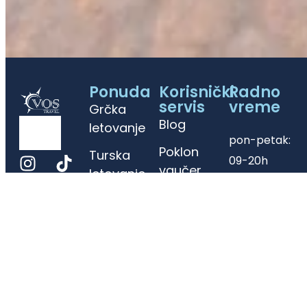
Ponuda
Korisnički
Radno
servis
vreme
Grčka
Blog
letovanje
pon-petak:
Poklon
Turska
09-20h
vaučer
letovanje
subota: 09-
Osiguranje
Evropa
15h
Kontakt
Daleke
destinacije
Sajt turističke agencije VOS Travel je informativnog
karaktera. Iako nastojimo da ga redovno ažuriramo,