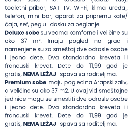
toaletni pribor, SAT TV, Wi-Fi, klima uređaj,
telefon, mini bar, aparat za pripremu kafe/
čaja, sef, peglu I dasku za peglanje.
Deluxe sobe
su veoma komforne i veličine su
oko 37 m². Imaju pogled na grad i
namenjene su za smeštaj dve odrasle osobe
i jedno dete. Dva standardna kreveta ili
francuski krevet. Dete do 11,99 god je
gratis,
NEMA LEŽAJ
i spava sa roditeljima.
Premium sobe
imaju pogled na Arapski zaliv,
a veličine su oko 37 m2. U ovaj vid smeštajne
jedinice mogu se smestiti dve odrasle osobe
i jedno dete. Dva standardna kreveta ili
francuski krevet. Dete do 11,99 god je
gratis,
NEMA LEŽAJ
i spava sa roditeljima.