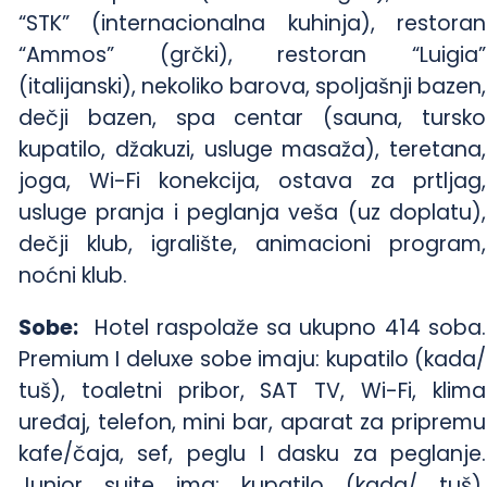
“STK” (internacionalna kuhinja), restoran
“Ammos” (grčki), restoran “Luigia”
(italijanski), nekoliko barova, spoljašnji bazen,
dečji bazen, spa centar (sauna, tursko
kupatilo, džakuzi, usluge masaža), teretana,
joga, Wi-Fi konekcija, ostava za prtljag,
usluge pranja i peglanja veša (uz doplatu),
dečji klub, igralište, animacioni program,
noćni klub.
Sobe:
Hotel raspolaže sa ukupno 414 soba.
Premium I deluxe sobe imaju: kupatilo (kada/
tuš), toaletni pribor, SAT TV, Wi-Fi, klima
uređaj, telefon, mini bar, aparat za pripremu
kafe/čaja, sef, peglu I dasku za peglanje.
Junior suite ima: kupatilo (kada/ tuš),