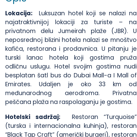
Lokacija:
Luksuzan hotel koji se nalazi na
najatraktivnijoj lokaciji za turiste – na
privatnom delu Jumeirah plaže (JBR). U
neposrednoj blizini hotela nalazi se mnoštvo
kafića, restorana i prodavnica. U pitanju je
turski lanac hotela koji gostima pruža
odličnu uslugu. Hotel svojim gostima nudi
besplatan šatl bus do Dubai Mall-a I Mall of
Emirates. Udaljen je oko 33 km od
međunarodnog aerodroma. Privatna
peščana plaža na raspolaganju je gostima.
Hotelski sadržaj:
Restoran “Turquoise”
(turska i internacionalna kuhinja), restoran
“Black Tap Craft” (američki burgeri), restoran