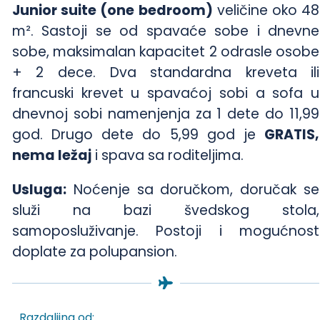
Junior suite (one bedroom)
veličine oko 48
m². Sastoji se od spavaće sobe i dnevne
sobe, maksimalan kapacitet 2 odrasle osobe
+ 2 dece. Dva standardna kreveta ili
francuski krevet u spavaćoj sobi a sofa u
dnevnoj sobi namenjenja za 1 dete do 11,99
god. Drugo dete do 5,99 god je
GRATIS,
nema ležaj
i spava sa roditeljima.
Usluga:
Noćenje sa doručkom, doručak se
služi na bazi švedskog stola,
samoposluživanje. Postoji i mogućnost
doplate za polupansion.
Razdaljina od: