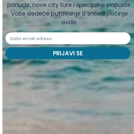
ponude, nove city ture i specijalne popuste.
Vaše sledeće putovanje iz snova počinje
ovde.
PRIJAVI SE