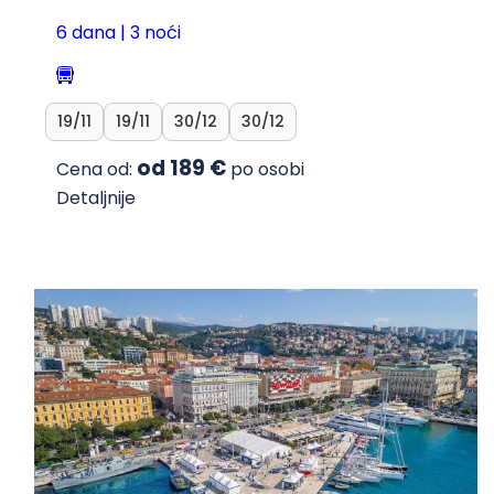
6 dana | 3 noći
19/11
19/11
30/12
30/12
od 189 €
Cena od:
po osobi
Detaljnije