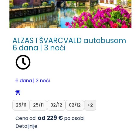
ALZAS I ŠVARCVALD autobusom
6 dana | 3 noći
6 dana | 3 noći
25/11
25/11
02/12
02/12
+2
od 229 €
Cena od:
po osobi
Detaljnije