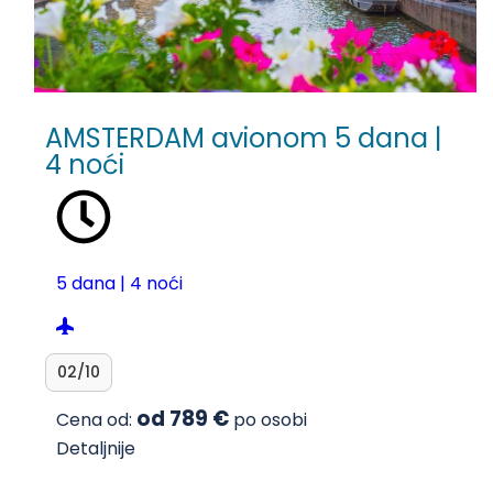
AMSTERDAM avionom 5 dana |
4 noći
5 dana | 4 noći
02/10
od 789 €
Cena od:
po osobi
Detaljnije