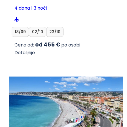
4 dana | 3 noći
18/09
02/10
23/10
od 455 €
Cena od:
po osobi
Detaljnije