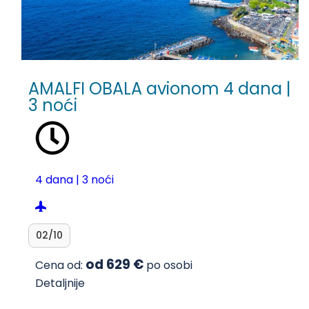
AMALFI OBALA avionom 4 dana |
3 noći
4 dana | 3 noći
02/10
od 629 €
Cena od:
po osobi
Detaljnije