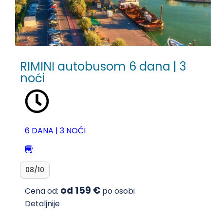
RIMINI autobusom 6 dana | 3
noći
6 DANA | 3 NOĆI
08/10
od 159 €
Cena od:
po osobi
Detaljnije